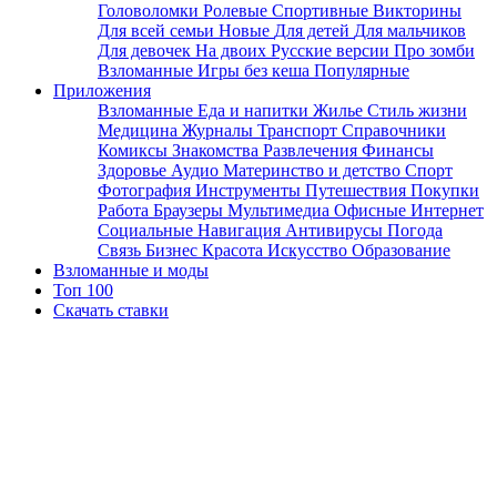
Головоломки
Ролевые
Спортивные
Викторины
Для всей семьи
Новые
Для детей
Для мальчиков
Для девочек
На двоих
Русские версии
Про зомби
Взломанные
Игры без кеша
Популярные
Приложения
Взломанные
Еда и напитки
Жилье
Стиль жизни
Медицина
Журналы
Транспорт
Справочники
Комиксы
Знакомства
Развлечения
Финансы
Здоровье
Аудио
Материнство и детство
Спорт
Фотография
Инструменты
Путешествия
Покупки
Работа
Браузеры
Мультимедиа
Офисные
Интернет
Социальные
Навигация
Антивирусы
Погода
Связь
Бизнес
Красота
Искусство
Образование
Взломанные и моды
Топ 100
Скачать ставки