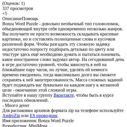
(Оценок:
1
)
337 просмотров
+5
Описание
Помощь
Bonza Word Puzzle - довольно необычный тип головоломок,
объединяющий внутри себя одновременно несколько жанров.
Вы получаете не просто возможность складывать красивые
картинки, но и составлять полноценные слова и кусочков
различной форм. Чтобы разгадать эту сложную задачку
недостаточно попросту подбирать детальки по цвету или
текстуре здесь ещё необходимо думать и пытаться понимать,
какое иностранное слово задумал автор. На сегодняшний день
в игре достаточно уровней, чтобы зависнуть в ней на
ближайшие пару часов, но лучше, уделять ей немного
времени ежедневно, тогда максимально долго вы сможете
сохранять к ней заинтересованность. Масса сложных заданий
будет поджидать вас буквально на каждом шагу к желанной
цели - окончанию этой сложной игры.
Вступайте в нашу группу
Вконтакте,
чтобы быть в курсе
последних обновлений.
- Много денег
Для распаковки архивов формата zip на телефоне используйте
AndroZip
или
ES проводник
Имя приложения: Bonza Word Puzzle
Разработчик: MiniMega