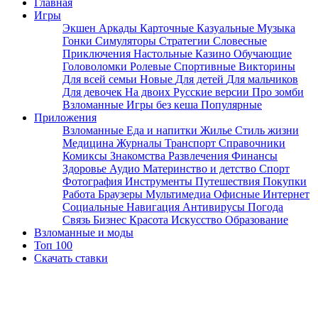
Главная
Игры
Экшен
Аркады
Карточные
Казуальные
Музыка
Гонки
Симуляторы
Стратегии
Словесные
Приключения
Настольные
Казино
Обучающие
Головоломки
Ролевые
Спортивные
Викторины
Для всей семьи
Новые
Для детей
Для мальчиков
Для девочек
На двоих
Русские версии
Про зомби
Взломанные
Игры без кеша
Популярные
Приложения
Взломанные
Еда и напитки
Жилье
Стиль жизни
Медицина
Журналы
Транспорт
Справочники
Комиксы
Знакомства
Развлечения
Финансы
Здоровье
Аудио
Материнство и детство
Спорт
Фотография
Инструменты
Путешествия
Покупки
Работа
Браузеры
Мультимедиа
Офисные
Интернет
Социальные
Навигация
Антивирусы
Погода
Связь
Бизнес
Красота
Искусство
Образование
Взломанные и моды
Топ 100
Скачать ставки