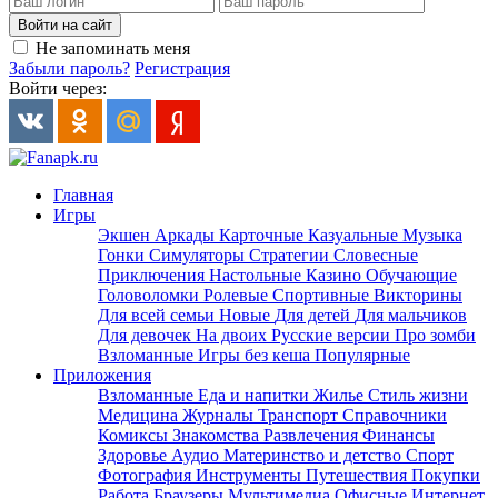
Войти на сайт
Не запоминать меня
Забыли пароль?
Регистрация
Войти через:
Главная
Игры
Экшен
Аркады
Карточные
Казуальные
Музыка
Гонки
Симуляторы
Стратегии
Словесные
Приключения
Настольные
Казино
Обучающие
Головоломки
Ролевые
Спортивные
Викторины
Для всей семьи
Новые
Для детей
Для мальчиков
Для девочек
На двоих
Русские версии
Про зомби
Взломанные
Игры без кеша
Популярные
Приложения
Взломанные
Еда и напитки
Жилье
Стиль жизни
Медицина
Журналы
Транспорт
Справочники
Комиксы
Знакомства
Развлечения
Финансы
Здоровье
Аудио
Материнство и детство
Спорт
Фотография
Инструменты
Путешествия
Покупки
Работа
Браузеры
Мультимедиа
Офисные
Интернет