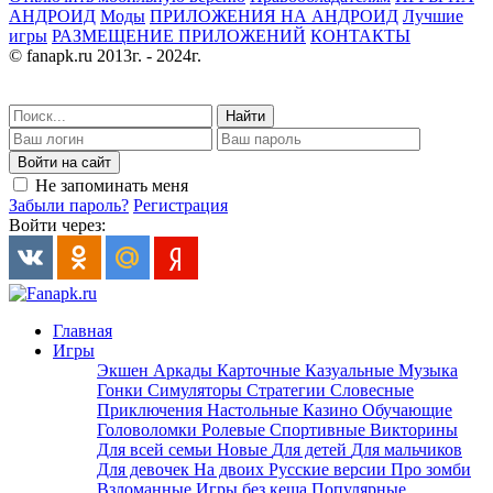
АНДРОИД
Моды
ПРИЛОЖЕНИЯ НА АНДРОИД
Лучшие
игры
РАЗМЕЩЕНИЕ ПРИЛОЖЕНИЙ
КОНТАКТЫ
© fanapk.ru 2013г. - 2024г.
Найти
Войти на сайт
Не запоминать меня
Забыли пароль?
Регистрация
Войти через:
Главная
Игры
Экшен
Аркады
Карточные
Казуальные
Музыка
Гонки
Симуляторы
Стратегии
Словесные
Приключения
Настольные
Казино
Обучающие
Головоломки
Ролевые
Спортивные
Викторины
Для всей семьи
Новые
Для детей
Для мальчиков
Для девочек
На двоих
Русские версии
Про зомби
Взломанные
Игры без кеша
Популярные