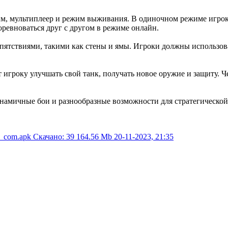
им, мультиплеер и режим выживания. В одиночном режиме игро
ревноваться друг с другом в режиме онлайн.
епятствиями, такими как стены и ямы. Игроки должны использова
т игроку улучшать свой танк, получать новое оружие и защиту. 
динамичные бои и разнообразные возможности для стратегической
o_com.apk
Скачано: 39
164.56 Mb
20-11-2023, 21:35