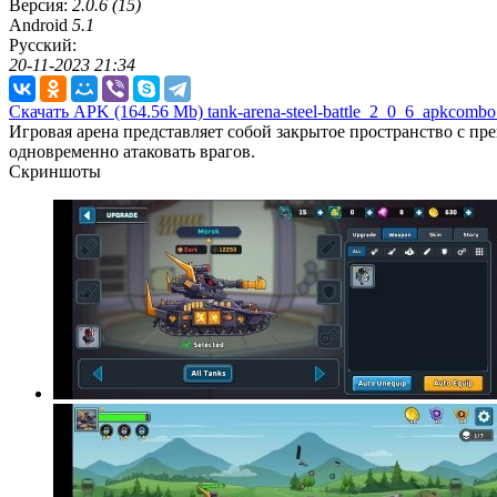
Версия:
2.0.6 (15)
Android
5.1
Русский:
20-11-2023 21:34
Скачать APK
(164.56 Mb)
tank-arena-steel-battle_2_0_6_apkcomb
Игровая арена представляет собой закрытое пространство с пр
одновременно атаковать врагов.
Скриншоты