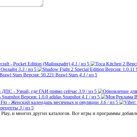
craft - Pocket Edition (Майнкрафт)
4.1
/ из 5
 Онлайн
3.3
/ из 5
Brawl Stars
4.1
/ из 5
 ДПС - Узнай, где ГАИ прямо сейчас
3.9
/ из 5
adidas Snapshot
4.1
/ из 5
Flo - Женский календарь месячных и овуляции
3.6
/ из 5
 рецепты
3
/ из 5
Play, и многих других каталогов. Все игры и программы добав