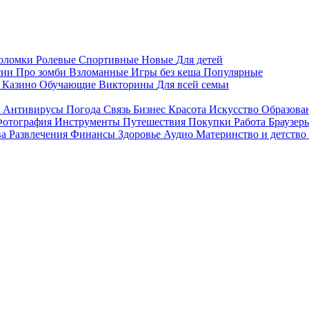
воломки
Ролевые
Спортивные
Новые
Для детей
сии
Про зомби
Взломанные
Игры без кеша
Популярные
я
Казино
Обучающие
Викторины
Для всей семьи
я
Антивирусы
Погода
Связь
Бизнес
Красота
Искусство
Образова
отография
Инструменты
Путешествия
Покупки
Работа
Браузер
ва
Развлечения
Финансы
Здоровье
Аудио
Материнство и детство