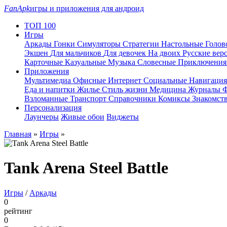
FanApk
игры и приложения для андроид
ТОП 100
Игры
Аркады
Гонки
Симуляторы
Стратегии
Настольные
Голо
Экшен
Для мальчиков
Для девочек
На двоих
Русские вер
Карточные
Казуальные
Музыка
Словесные
Приключени
Приложения
Мультимедиа
Офисные
Интернет
Социальные
Навигаци
Еда и напитки
Жилье
Стиль жизни
Медицина
Журналы
Ф
Взломанные
Транспорт
Справочники
Комиксы
Знакомст
Персонализация
Лаунчеры
Живые обои
Виджеты
Главная
»
Игры
»
Tank Arena Steel Battle
Игры
/
Аркады
0
рейтинг
0