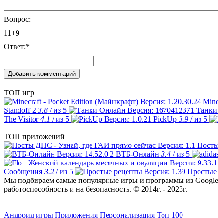
Вопрос:
11+9
Ответ:
*
ТОП игр
Mine
Standoff 2
3.8
/ из 5
Танки
The Visitor
4.1
/ из 5
PickUp
3.9
/ из 5
ТОП приложений
Посты
ВТБ-Онлайн
3.4
/ из 5
Сообщения
3.2
/ из 5
Простые
Мы подбираем самые популярные игры и программы из Google 
работоспособность и на безопасность. © 2014г. - 2023г.
Андроид игры
Приложения
Персонализация
Топ 100