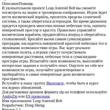
Описание
Помощь
В увлекательном проекте Leap Asteroid Belt вы сможете
посмотреть на экшен в трехмерном изображении. Игрок будет
вести космический корабль, пролетать пределы солнечной
системы, а также оберегаться астероидов. Во время движения
придется проходить многочисленные небесные тела, оценить
невероятный простор и красоту. Правильно управляйте
космическим кораблем, продвигайтесь вперед и оберегайтесь
столкновений. Бросайте вызов самым сумасшедшим
преградам, насладитесь невероятной красотой небесных тел и
звуковыми возможностями игры. Вас ждет реальное
состояние полета, а игроки смогут почувствовать
невероятные расстояния, небесные тела и сумасшедшие
просторы игры. Испытайте свои возможности, выполняйте
интересные задания и получайте опыт. Ощутите на себе все
возможности игры, получайте удовлетворение и
пробирайтесь в самые невероятные дали космического
пространства.
Вступайте в нашу группу
Вконтакте,
чтобы быть в курсе
последних обновлений.
Для распаковки архивов формата zip на телефоне используйте
AndroZip
или
ES проводник
Имя приложения: Leap Asteroid Belt
Разработчик: Dong Sheng
Версия: 1.1