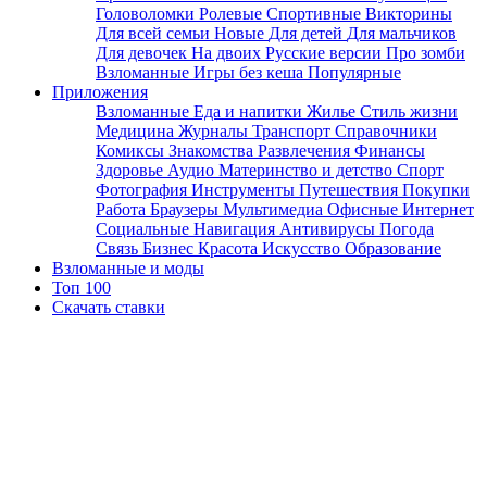
Головоломки
Ролевые
Спортивные
Викторины
Для всей семьи
Новые
Для детей
Для мальчиков
Для девочек
На двоих
Русские версии
Про зомби
Взломанные
Игры без кеша
Популярные
Приложения
Взломанные
Еда и напитки
Жилье
Стиль жизни
Медицина
Журналы
Транспорт
Справочники
Комиксы
Знакомства
Развлечения
Финансы
Здоровье
Аудио
Материнство и детство
Спорт
Фотография
Инструменты
Путешествия
Покупки
Работа
Браузеры
Мультимедиа
Офисные
Интернет
Социальные
Навигация
Антивирусы
Погода
Связь
Бизнес
Красота
Искусство
Образование
Взломанные и моды
Топ 100
Скачать ставки