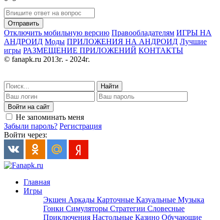
Отправить
Отключить мобильную версию
Правообладателям
ИГРЫ НА
АНДРОИД
Моды
ПРИЛОЖЕНИЯ НА АНДРОИД
Лучшие
игры
РАЗМЕЩЕНИЕ ПРИЛОЖЕНИЙ
КОНТАКТЫ
© fanapk.ru 2013г. - 2024г.
Найти
Войти на сайт
Не запоминать меня
Забыли пароль?
Регистрация
Войти через:
Главная
Игры
Экшен
Аркады
Карточные
Казуальные
Музыка
Гонки
Симуляторы
Стратегии
Словесные
Приключения
Настольные
Казино
Обучающие