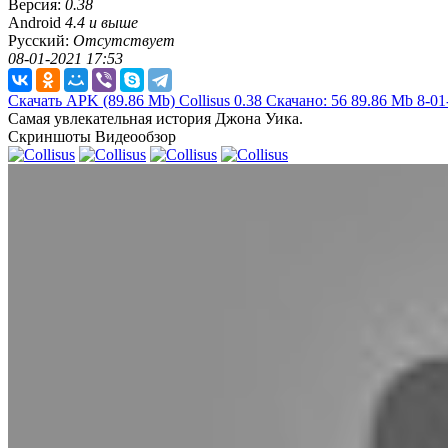
Версия:
0.38
Android
4.4 и выше
Русский:
Отсутствует
08-01-2021 17:53
Скачать APK
(89.86 Mb)
Collisus 0.38
Скачано: 56
89.86 Mb
8-01
Самая увлекательная история Джона Уика.
Скриншоты
Видеообзор