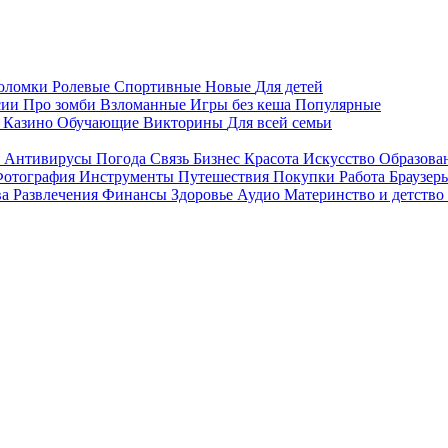
воломки
Ролевые
Спортивные
Новые
Для детей
сии
Про зомби
Взломанные
Игры без кеша
Популярные
я
Казино
Обучающие
Викторины
Для всей семьи
я
Антивирусы
Погода
Связь
Бизнес
Красота
Искусство
Образова
отография
Инструменты
Путешествия
Покупки
Работа
Браузер
ва
Развлечения
Финансы
Здоровье
Аудио
Материнство и детство