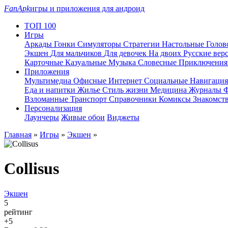
FanApk
игры и приложения для андроид
ТОП 100
Игры
Аркады
Гонки
Симуляторы
Стратегии
Настольные
Голо
Экшен
Для мальчиков
Для девочек
На двоих
Русские вер
Карточные
Казуальные
Музыка
Словесные
Приключени
Приложения
Мультимедиа
Офисные
Интернет
Социальные
Навигаци
Еда и напитки
Жилье
Стиль жизни
Медицина
Журналы
Ф
Взломанные
Транспорт
Справочники
Комиксы
Знакомст
Персонализация
Лаунчеры
Живые обои
Виджеты
Главная
»
Игры
»
Экшен
»
Collisus
Экшен
5
рейтинг
+5