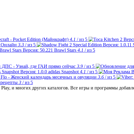
craft - Pocket Edition (Майнкрафт)
4.1
/ из 5
 Онлайн
3.3
/ из 5
Brawl Stars
4.1
/ из 5
 ДПС - Узнай, где ГАИ прямо сейчас
3.9
/ из 5
adidas Snapshot
4.1
/ из 5
Flo - Женский календарь месячных и овуляции
3.6
/ из 5
 рецепты
3
/ из 5
Play, и многих других каталогов. Все игры и программы добав