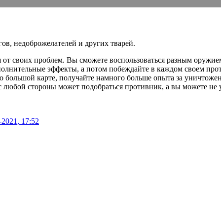
гов, недоброжелателей и других тварей.
ся от своих проблем. Вы сможете воспользоваться разным оружи
ополнительные эффекты, а потом побеждайте в каждом своем про
 большой карте, получайте намного больше опыта за уничтожени
ак с любой стороны может подобраться противник, а вы можете не 
-2021, 17:52