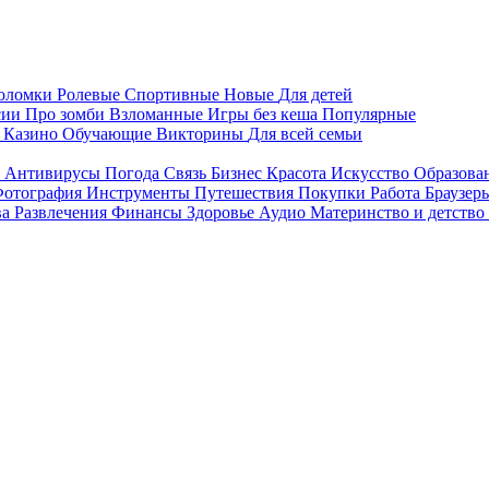
воломки
Ролевые
Спортивные
Новые
Для детей
сии
Про зомби
Взломанные
Игры без кеша
Популярные
я
Казино
Обучающие
Викторины
Для всей семьи
я
Антивирусы
Погода
Связь
Бизнес
Красота
Искусство
Образова
отография
Инструменты
Путешествия
Покупки
Работа
Браузер
ва
Развлечения
Финансы
Здоровье
Аудио
Материнство и детство