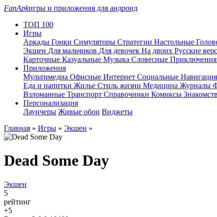
FanApk
игры и приложения для андроид
ТОП 100
Игры
Аркады
Гонки
Симуляторы
Стратегии
Настольные
Голо
Экшен
Для мальчиков
Для девочек
На двоих
Русские вер
Карточные
Казуальные
Музыка
Словесные
Приключени
Приложения
Мультимедиа
Офисные
Интернет
Социальные
Навигаци
Еда и напитки
Жилье
Стиль жизни
Медицина
Журналы
Ф
Взломанные
Транспорт
Справочники
Комиксы
Знакомст
Персонализация
Лаунчеры
Живые обои
Виджеты
Главная
»
Игры
»
Экшен
»
Dead Some Day
Экшен
5
рейтинг
+5