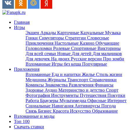
Главная
Игры
Экшен
Аркады
Карточные
Казуальные
Музыка
Гонки
Симуляторы
Стратегии
Словесные
Приключения
Настольные
Казино
Обучающие
Головоломки
Ролевые
Спортивные
Викторины
Для всей семьи
Новые
Для детей
Для мальчиков
Для девочек
На двоих
Русские версии
Про зомби
Взломанные
Игры без кеша
Популярные
Приложения
Взломанные
Еда и напитки
Жилье
Стиль жизни
Медицина
Журналы
Транспорт
Справочники
Комиксы
Знакомства
Развлечения
Финансы
Здоровье
Аудио
Материнство и детство
Спорт
Фотография
Инструменты
Путешествия
Покупки
Работа
Браузеры
Мультимедиа
Офисные
Интернет
Социальные
Навигация
Антивирусы
Погода
Связь
Бизнес
Красота
Искусство
Образование
Взломанные и моды
Топ 100
Скачать ставки