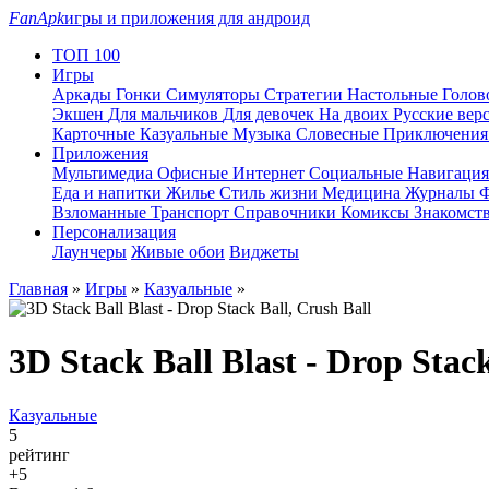
FanApk
игры и приложения для андроид
ТОП 100
Игры
Аркады
Гонки
Симуляторы
Стратегии
Настольные
Голо
Экшен
Для мальчиков
Для девочек
На двоих
Русские вер
Карточные
Казуальные
Музыка
Словесные
Приключени
Приложения
Мультимедиа
Офисные
Интернет
Социальные
Навигаци
Еда и напитки
Жилье
Стиль жизни
Медицина
Журналы
Ф
Взломанные
Транспорт
Справочники
Комиксы
Знакомст
Персонализация
Лаунчеры
Живые обои
Виджеты
Главная
»
Игры
»
Казуальные
»
3D Stack Ball Blast - Drop Stack
Казуальные
5
рейтинг
+5