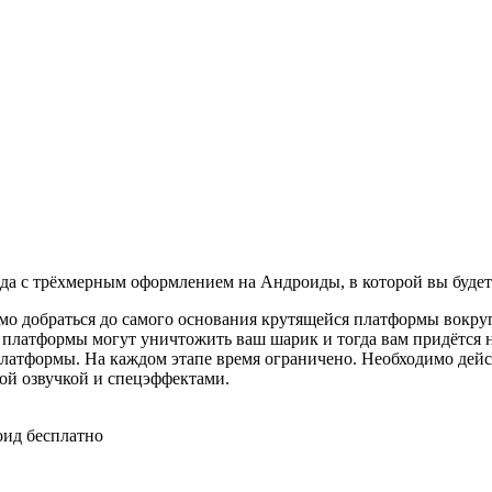
я аркада с трёхмерным оформлением на Андроиды, в которой вы буд
о добраться до самого основания крутящейся платформы вокруг
платформы могут уничтожить ваш шарик и тогда вам придётся н
латформы. На каждом этапе время ограничено. Необходимо дейст
хой озвучкой и спецэффектами.
роид бесплатно