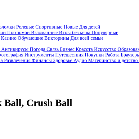
воломки
Ролевые
Спортивные
Новые
Для детей
сии
Про зомби
Взломанные
Игры без кеша
Популярные
я
Казино
Обучающие
Викторины
Для всей семьи
я
Антивирусы
Погода
Связь
Бизнес
Красота
Искусство
Образова
отография
Инструменты
Путешествия
Покупки
Работа
Браузер
ва
Развлечения
Финансы
Здоровье
Аудио
Материнство и детство
 Ball, Crush Ball