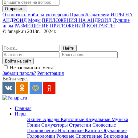
Отправить
Отключить мобильную версию
Правообладателям
ИГРЫ НА
АНДРОИД
Моды
ПРИЛОЖЕНИЯ НА АНДРОИД
Лучшие
игры
РАЗМЕЩЕНИЕ ПРИЛОЖЕНИЙ
КОНТАКТЫ
© fanapk.ru 2013г. - 2024г.
Найти
Войти на сайт
Не запоминать меня
Забыли пароль?
Регистрация
Войти через:
Главная
Игры
Экшен
Аркады
Карточные
Казуальные
Музыка
Гонки
Симуляторы
Стратегии
Словесные
Приключения
Настольные
Казино
Обучающие
Головоломки
Ролевые
Спортивные
Викторины