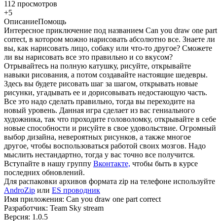
112 просмотров
+5
Описание
Помощь
Интересное приключение под названием Can you draw one part
correct, в котором можно нарисовать абсолютно все. Знаете ли
вы, как нарисовать лицо, собаку или что-то другое? Сможете
ли вы нарисовать все это правильно и со вкусом?
Отрывайтесь на полную катушку, рисуйте, открывайте
навыки рисования, а потом создавайте настоящие шедевры.
Здесь вы будете рисовать шаг за шагом, открывать новые
рисунки, угадывать ее и дорисовывать недостающую часть.
Все это надо сделать правильно, тогда вы переходите на
новый уровень. Данная игра сделает из вас гениального
художника, так что проходите головоломку, открывайте в себе
новые способности и рисуйте в свое удовольствие. Огромный
выбор дизайна, невероятных рисунков, а также многое
другое, чтобы воспользоваться работой своих мозгов. Надо
мыслить нестандартно, тогда у вас точно все получится.
Вступайте в нашу группу
Вконтакте,
чтобы быть в курсе
последних обновлений.
Для распаковки архивов формата zip на телефоне используйте
AndroZip
или
ES проводник
Имя приложения: Can you draw one part correct
Разработчик: Team Sky stream
Версия: 1.0.5