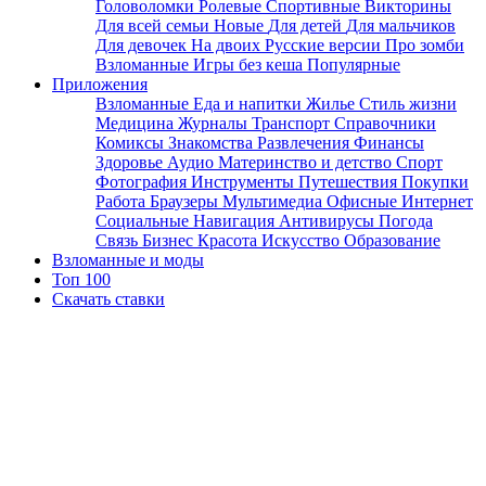
Головоломки
Ролевые
Спортивные
Викторины
Для всей семьи
Новые
Для детей
Для мальчиков
Для девочек
На двоих
Русские версии
Про зомби
Взломанные
Игры без кеша
Популярные
Приложения
Взломанные
Еда и напитки
Жилье
Стиль жизни
Медицина
Журналы
Транспорт
Справочники
Комиксы
Знакомства
Развлечения
Финансы
Здоровье
Аудио
Материнство и детство
Спорт
Фотография
Инструменты
Путешествия
Покупки
Работа
Браузеры
Мультимедиа
Офисные
Интернет
Социальные
Навигация
Антивирусы
Погода
Связь
Бизнес
Красота
Искусство
Образование
Взломанные и моды
Топ 100
Скачать ставки