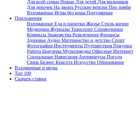
Для всей семьи
Новые
Для детей
Для мальчиков
Для девочек
На двоих
Русские версии
Про зомби
Взломанные
Игры без кеша
Популярные
Приложения
Взломанные
Еда и напитки
Жилье
Стиль жизни
Медицина
Журналы
Транспорт
Справочники
Комиксы
Знакомства
Развлечения
Финансы
Здоровье
Аудио
Материнство и детство
Спорт
Фотография
Инструменты
Путешествия
Покупки
Работа
Браузеры
Мультимедиа
Офисные
Интернет
Социальные
Навигация
Антивирусы
Погода
Связь
Бизнес
Красота
Искусство
Образование
Взломанные и моды
Топ 100
Скачать ставки