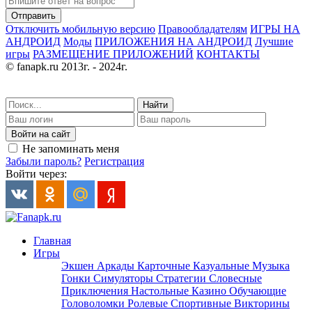
Отправить
Отключить мобильную версию
Правообладателям
ИГРЫ НА
АНДРОИД
Моды
ПРИЛОЖЕНИЯ НА АНДРОИД
Лучшие
игры
РАЗМЕЩЕНИЕ ПРИЛОЖЕНИЙ
КОНТАКТЫ
© fanapk.ru 2013г. - 2024г.
Найти
Войти на сайт
Не запоминать меня
Забыли пароль?
Регистрация
Войти через:
Главная
Игры
Экшен
Аркады
Карточные
Казуальные
Музыка
Гонки
Симуляторы
Стратегии
Словесные
Приключения
Настольные
Казино
Обучающие
Головоломки
Ролевые
Спортивные
Викторины