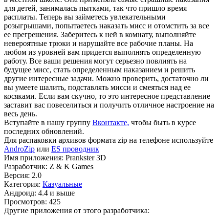
для детей, занималась пытками, так что пришло время
расплаты. Теперь вы займетесь увлекательными
розыгрышами, попытаетесь наказать мисс и отомстить за все
ее прегрешения. Заберитесь к ней в комнату, выполняйте
невероятные трюки и нарушайте все рабочие планы. На
любом из уровней вам придется выполнять определенную
работу. Все ваши решения могут серьезно повлиять на
будущее мисс, стать определенным наказанием и решить
другие интересные задачи. Можно проверить, достаточно ли
вы умеете шалить, подставлять мисси и смеяться над ее
косяками. Если вам скучно, то это интересное представление
заставит вас повеселиться и получить отличное настроение на
весь день.
Вступайте в нашу группу
Вконтакте,
чтобы быть в курсе
последних обновлений.
Для распаковки архивов формата zip на телефоне используйте
AndroZip
или
ES проводник
Имя приложения: Prankster 3D
Разработчик: Z & K Games
Версия: 2.0
Категория:
Казуальные
Андроид: 4.4 и выше
Просмотров: 425
Другие приложения от этого разработчика: