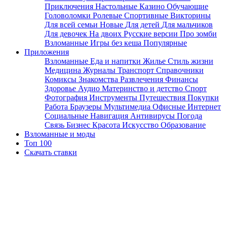
Приключения
Настольные
Казино
Обучающие
Головоломки
Ролевые
Спортивные
Викторины
Для всей семьи
Новые
Для детей
Для мальчиков
Для девочек
На двоих
Русские версии
Про зомби
Взломанные
Игры без кеша
Популярные
Приложения
Взломанные
Еда и напитки
Жилье
Стиль жизни
Медицина
Журналы
Транспорт
Справочники
Комиксы
Знакомства
Развлечения
Финансы
Здоровье
Аудио
Материнство и детство
Спорт
Фотография
Инструменты
Путешествия
Покупки
Работа
Браузеры
Мультимедиа
Офисные
Интернет
Социальные
Навигация
Антивирусы
Погода
Связь
Бизнес
Красота
Искусство
Образование
Взломанные и моды
Топ 100
Скачать ставки