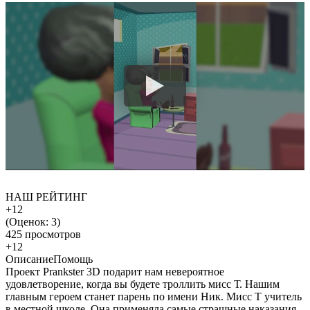
НАШ РЕЙТИНГ
+12
(Оценок:
3
)
425 просмотров
+12
Описание
Помощь
Проект Prankster 3D подарит нам невероятное
удовлетворение, когда вы будете троллить мисс Т. Нашим
главным героем станет парень по имени Ник. Мисс Т учитель
в местной школе. Она применяла самые страшные наказания