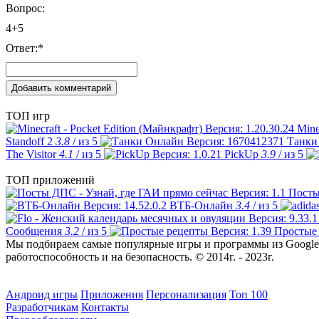
Вопрос:
4+5
Ответ:
*
ТОП игр
Mine
Standoff 2
3.8
/ из 5
Танки
The Visitor
4.1
/ из 5
PickUp
3.9
/ из 5
ТОП приложений
Посты
ВТБ-Онлайн
3.4
/ из 5
Сообщения
3.2
/ из 5
Простые
Мы подбираем самые популярные игры и программы из Google 
работоспособность и на безопасность. © 2014г. - 2023г.
Андроид игры
Приложения
Персонализация
Топ 100
Разработчикам
Контакты