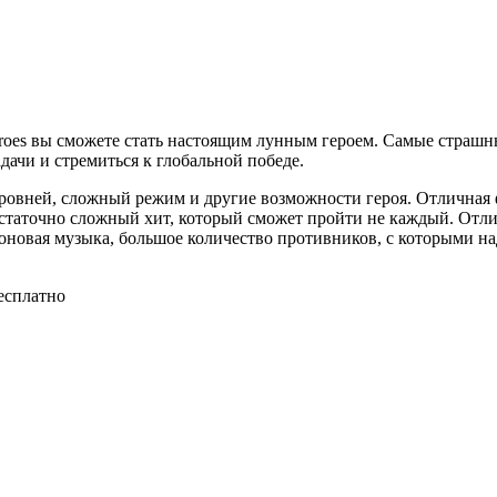
eroes вы сможете стать настоящим лунным героем. Самые страшные
дачи и стремиться к глобальной победе.
овней, сложный режим и другие возможности героя. Отличная ф
статочно сложный хит, который сможет пройти не каждый. Отли
оновая музыка, большое количество противников, с которыми над
бесплатно