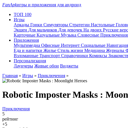
FanApk
игры и приложения для андроид
ТОП 100
Игры
Аркады
Гонки
Симуляторы
Стратегии
Настольные
Голо
Экшен
Для мальчиков
Для девочек
На двоих
Русские вер
Карточные
Казуальные
Музыка
Словесные
Приключени
Приложения
Мультимедиа
Офисные
Интернет
Социальные
Навигаци
Еда и напитки
Жилье
Стиль жизни
Медицина
Журналы
Ф
Взломанные
Транспорт
Справочники
Комиксы
Знакомст
Персонализация
Лаунчеры
Живые обои
Виджеты
Главная
»
Игры
»
Приключения
»
Robotic Imposter Masks : Moon
Приключения
5
рейтинг
+5