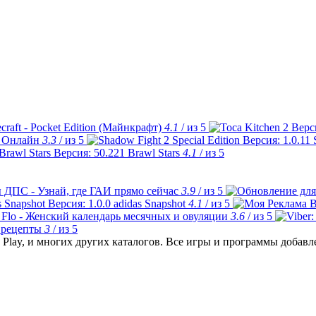
craft - Pocket Edition (Майнкрафт)
4.1
/ из 5
 Онлайн
3.3
/ из 5
Brawl Stars
4.1
/ из 5
 ДПС - Узнай, где ГАИ прямо сейчас
3.9
/ из 5
adidas Snapshot
4.1
/ из 5
Flo - Женский календарь месячных и овуляции
3.6
/ из 5
 рецепты
3
/ из 5
Play, и многих других каталогов. Все игры и программы добав