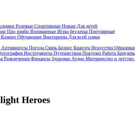
воломки
Ролевые
Спортивные
Новые
Для детей
сии
Про зомби
Взломанные
Игры без кеша
Популярные
я
Казино
Обучающие
Викторины
Для всей семьи
я
Антивирусы
Погода
Связь
Бизнес
Красота
Искусство
Образова
отография
Инструменты
Путешествия
Покупки
Работа
Браузер
ва
Развлечения
Финансы
Здоровье
Аудио
Материнство и детство
light Heroes