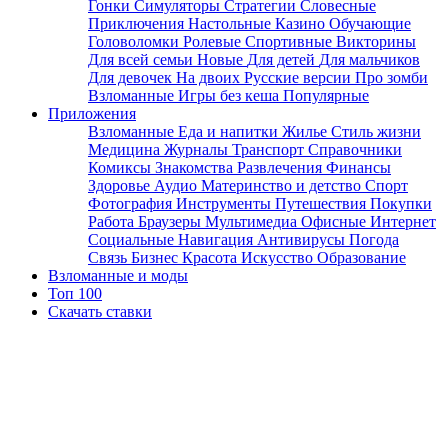
Гонки
Симуляторы
Стратегии
Словесные
Приключения
Настольные
Казино
Обучающие
Головоломки
Ролевые
Спортивные
Викторины
Для всей семьи
Новые
Для детей
Для мальчиков
Для девочек
На двоих
Русские версии
Про зомби
Взломанные
Игры без кеша
Популярные
Приложения
Взломанные
Еда и напитки
Жилье
Стиль жизни
Медицина
Журналы
Транспорт
Справочники
Комиксы
Знакомства
Развлечения
Финансы
Здоровье
Аудио
Материнство и детство
Спорт
Фотография
Инструменты
Путешествия
Покупки
Работа
Браузеры
Мультимедиа
Офисные
Интернет
Социальные
Навигация
Антивирусы
Погода
Связь
Бизнес
Красота
Искусство
Образование
Взломанные и моды
Топ 100
Скачать ставки