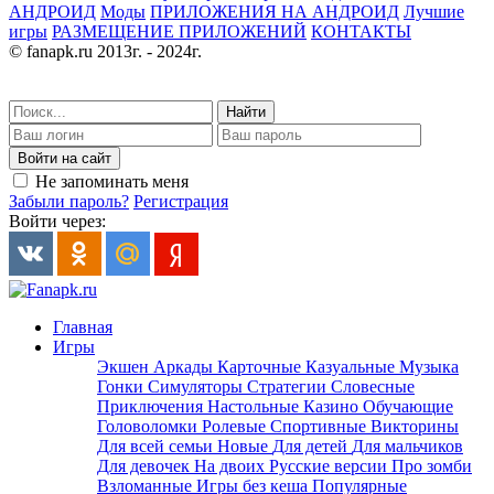
АНДРОИД
Моды
ПРИЛОЖЕНИЯ НА АНДРОИД
Лучшие
игры
РАЗМЕЩЕНИЕ ПРИЛОЖЕНИЙ
КОНТАКТЫ
© fanapk.ru 2013г. - 2024г.
Найти
Войти на сайт
Не запоминать меня
Забыли пароль?
Регистрация
Войти через:
Главная
Игры
Экшен
Аркады
Карточные
Казуальные
Музыка
Гонки
Симуляторы
Стратегии
Словесные
Приключения
Настольные
Казино
Обучающие
Головоломки
Ролевые
Спортивные
Викторины
Для всей семьи
Новые
Для детей
Для мальчиков
Для девочек
На двоих
Русские версии
Про зомби
Взломанные
Игры без кеша
Популярные