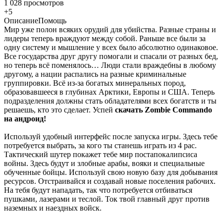
1 028 просмотров
+5
Описание
Помощь
Мир уже полон всяких орудий для убийства. Разные страны и
лидеры теперь враждуют между собой. Раньше все были за
одну систему и мышление у всех было абсолютно одинаковое.
Все государства друг другу помогали и спасали от разных бед,
но теперь всё поменялось… Люди стали враждебны в любому
другому, а нации распались на разные криминальные
группировки. Всё из-за богатых минеральных пород,
образовавшееся в глубинах Арктики, Европы и США. Теперь
подразделения должны стать обладателями всех богатств и ты
решаешь, кто это сделает. Успей
скачать Zombie Commando
на андроид!
Используй удобный интерфейс после запуска игры. Здесь тебе
потребуется выбрать, за кого ты станешь играть из 4 рас.
Тактический шутер покажет тебе мир постапокалипсиса
войны. Здесь будут и злобные арабы, вояки и специальные
обученные бойцы. Используй свою новую базу для добывания
ресурсов. Отстраивайся и создавай новые поселения рабочих.
На тебя будут нападать, так что потребуется отбиваться
пушками, лазерами и теслой. Ток твой главный друг против
наземных и наездных войск.