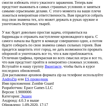
смогли избежать этого ужасного заражения. Теперь вам
предстоит выживать в самых страшных условиях и заняться
самыми серьезными делами. С этого момента на ваши плечи
ложиться невероятная ответственность. Вам придется собрать
под свои знамена тех, кто может держать в руках оружие и
уничтожать безумных тварей.
У вас будет довольно простая задача, отправиться на
баррикады и отражать наступление кровожадного врага. С
самого начала вы будете в команде совершенно один, а потом
будете собирать по свои знамена самых сильных героев. Вам
придется защитить этот город, не дать возможности прорвать
обороной и уничтожать все то, что к вам приближается.
Отличная графика, прекрасная во всех смыслах игра и все то,
что вам предстоит пройти в невероятно сложных условиях.
Вступайте в нашу группу
Вконтакте,
чтобы быть в курсе
последних обновлений.
Для распаковки архивов формата zip на телефоне используйте
AndroZip
или
ES проводник
Имя приложения: Zombie Guard
Разработчик: Epace Games LLC
Версия: 1.9000006
Категория:
Экшен
Андроид: 4.0.3 и выше
Обновлено: 1-09-2020, 17:17