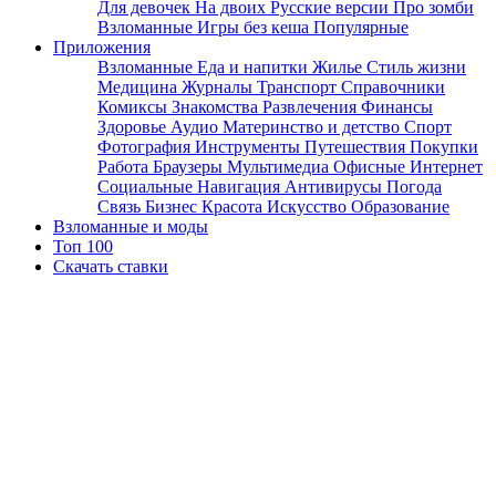
Для девочек
На двоих
Русские версии
Про зомби
Взломанные
Игры без кеша
Популярные
Приложения
Взломанные
Еда и напитки
Жилье
Стиль жизни
Медицина
Журналы
Транспорт
Справочники
Комиксы
Знакомства
Развлечения
Финансы
Здоровье
Аудио
Материнство и детство
Спорт
Фотография
Инструменты
Путешествия
Покупки
Работа
Браузеры
Мультимедиа
Офисные
Интернет
Социальные
Навигация
Антивирусы
Погода
Связь
Бизнес
Красота
Искусство
Образование
Взломанные и моды
Топ 100
Скачать ставки