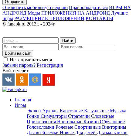
Отправить
Отключить мобильную версию
Правообладателям
ИГРЫ НА
АНДРОИД
Моды
ПРИЛОЖЕНИЯ НА АНДРОИД
Лучшие
игры
РАЗМЕЩЕНИЕ ПРИЛОЖЕНИЙ
КОНТАКТЫ
© fanapk.ru 2013г. - 2024г.
Найти
Войти на сайт
Не запоминать меня
Забыли пароль?
Регистрация
Войти через:
Главная
Игры
Экшен
Аркады
Карточные
Казуальные
Музыка
Гонки
Симуляторы
Стратегии
Словесные
Приключения
Настольные
Казино
Обучающие
Головоломки
Ролевые
Спортивные
Викторины
Для всей семьи
Новые
Для детей
Для мальчиков