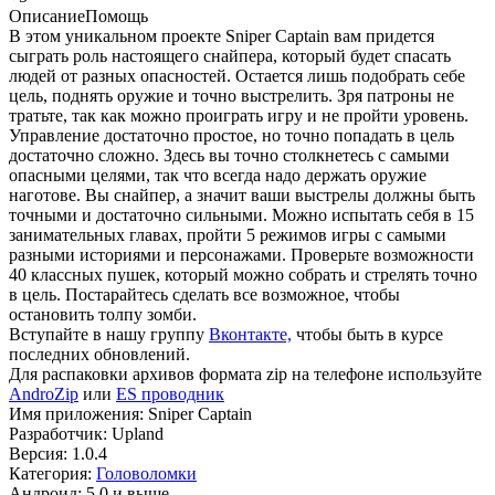
Описание
Помощь
В этом уникальном проекте Sniper Captain вам придется
сыграть роль настоящего снайпера, который будет спасать
людей от разных опасностей. Остается лишь подобрать себе
цель, поднять оружие и точно выстрелить. Зря патроны не
тратьте, так как можно проиграть игру и не пройти уровень.
Управление достаточно простое, но точно попадать в цель
достаточно сложно. Здесь вы точно столкнетесь с самыми
опасными целями, так что всегда надо держать оружие
наготове. Вы снайпер, а значит ваши выстрелы должны быть
точными и достаточно сильными. Можно испытать себя в 15
занимательных главах, пройти 5 режимов игры с самыми
разными историями и персонажами. Проверьте возможности
40 классных пушек, который можно собрать и стрелять точно
в цель. Постарайтесь сделать все возможное, чтобы
остановить толпу зомби.
Вступайте в нашу группу
Вконтакте,
чтобы быть в курсе
последних обновлений.
Для распаковки архивов формата zip на телефоне используйте
AndroZip
или
ES проводник
Имя приложения: Sniper Captain
Разработчик: Upland
Версия: 1.0.4
Категория:
Головоломки
Андроид: 5.0 и выше