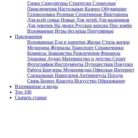
Гонки
Симуляторы
Стратегии
Словесные
Приключения
Настольные
Казино
Обучающие
Головоломки
Ролевые
Спортивные
Викторины
Для всей семьи
Новые
Для детей
Для мальчиков
Для девочек
На двоих
Русские версии
Про зомби
Взломанные
Игры без кеша
Популярные
Приложения
Взломанные
Еда и напитки
Жилье
Стиль жизни
Медицина
Журналы
Транспорт
Справочники
Комиксы
Знакомства
Развлечения
Финансы
Здоровье
Аудио
Материнство и детство
Спорт
Фотография
Инструменты
Путешествия
Покупки
Работа
Браузеры
Мультимедиа
Офисные
Интернет
Социальные
Навигация
Антивирусы
Погода
Связь
Бизнес
Красота
Искусство
Образование
Взломанные и моды
Топ 100
Скачать ставки