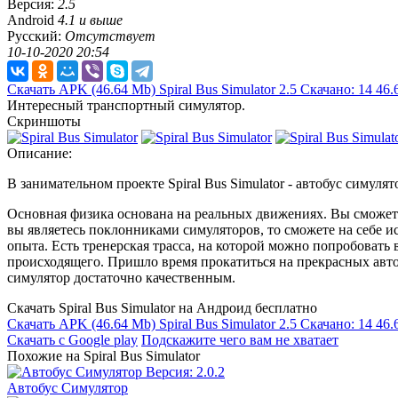
Версия:
2.5
Android
4.1 и выше
Русский:
Отсутствует
10-10-2020 20:54
Скачать APK
(46.64 Mb)
Spiral Bus Simulator 2.5
Скачано: 14
46.
Интересный транспортный симулятор.
Скриншоты
Описание:
В занимательном проекте Spiral Bus Simulator - автобус симуля
Основная физика основана на реальных движениях. Вы сможете
вы являетесь поклонниками симуляторов, то сможете на себе и
опыта. Есть тренерская трасса, на которой можно попробовать 
происходящего. Пришло время прокатиться на прекрасных автобу
симулятор достаточно качественным.
Скачать Spiral Bus Simulator на Андроид бесплатно
Скачать APK
(46.64 Mb)
Spiral Bus Simulator 2.5
Скачано: 14
46.
Скачать с Google play
Подскажите чего вам не хватает
Похожие на Spiral Bus Simulator
Автобус Симулятор