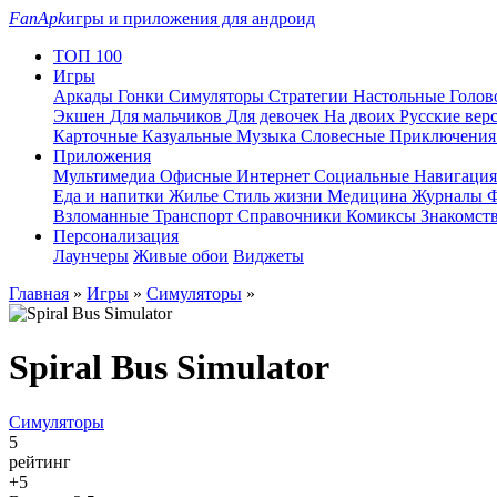
FanApk
игры и приложения для андроид
ТОП 100
Игры
Аркады
Гонки
Симуляторы
Стратегии
Настольные
Голо
Экшен
Для мальчиков
Для девочек
На двоих
Русские вер
Карточные
Казуальные
Музыка
Словесные
Приключени
Приложения
Мультимедиа
Офисные
Интернет
Социальные
Навигаци
Еда и напитки
Жилье
Стиль жизни
Медицина
Журналы
Ф
Взломанные
Транспорт
Справочники
Комиксы
Знакомст
Персонализация
Лаунчеры
Живые обои
Виджеты
Главная
»
Игры
»
Симуляторы
»
Spiral Bus Simulator
Симуляторы
5
рейтинг
+5