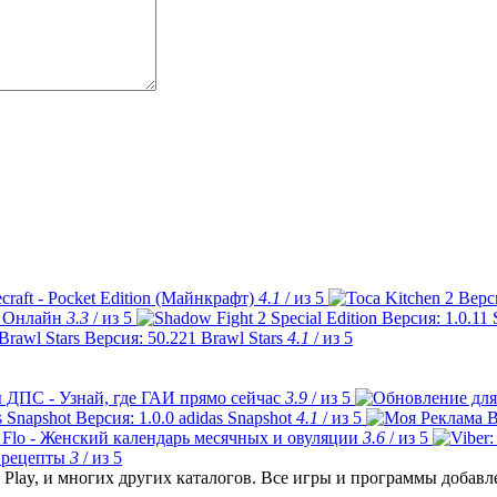
craft - Pocket Edition (Майнкрафт)
4.1
/ из 5
 Онлайн
3.3
/ из 5
Brawl Stars
4.1
/ из 5
 ДПС - Узнай, где ГАИ прямо сейчас
3.9
/ из 5
adidas Snapshot
4.1
/ из 5
Flo - Женский календарь месячных и овуляции
3.6
/ из 5
 рецепты
3
/ из 5
Play, и многих других каталогов. Все игры и программы добав