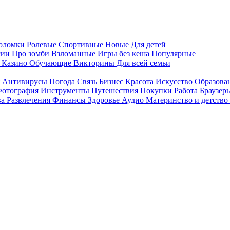
воломки
Ролевые
Спортивные
Новые
Для детей
сии
Про зомби
Взломанные
Игры без кеша
Популярные
я
Казино
Обучающие
Викторины
Для всей семьи
я
Антивирусы
Погода
Связь
Бизнес
Красота
Искусство
Образова
отография
Инструменты
Путешествия
Покупки
Работа
Браузер
ва
Развлечения
Финансы
Здоровье
Аудио
Материнство и детство