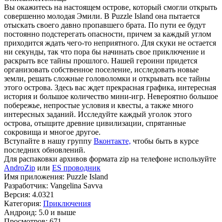
Вы окажитесь на настоящем острове, который смогли открыть
совершенно молодая Эмили. В Puzzle Island она пытается
отыскать своего давно пропавшего брата. По пути ее будут
постоянно подстерегать опасности, причем за каждый углом
приходится ждать чего-то неприятного. Для скуки не остается
ни секунды, так что пора бы начинать свое приключение и
раскрыть все тайны прошлого. Нашей героини придется
организовать собственное поселение, исследовать новые
земли, решать сложные головоломки и открывать все тайны
этого острова. Здесь вас ждет прекрасная графика, интересная
история и большое количество мини-игр. Невероятно большое
побережье, непростые условия и квесты, а также много
интересных заданий. Исследуйте каждый уголок этого
острова, отыщите древние цивилизации, спрятанные
сокровища и многое другое.
Вступайте в нашу группу
Вконтакте,
чтобы быть в курсе
последних обновлений.
Для распаковки архивов формата zip на телефоне используйте
AndroZip
или
ES проводник
Имя приложения: Puzzle Island
Разработчик: Vangelina Savva
Версия: 4.0321
Категория:
Приключения
Андроид: 5.0 и выше
Просмотров: 671