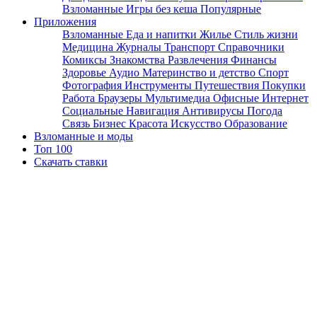
Взломанные
Игры без кеша
Популярные
Приложения
Взломанные
Еда и напитки
Жилье
Стиль жизни
Медицина
Журналы
Транспорт
Справочники
Комиксы
Знакомства
Развлечения
Финансы
Здоровье
Аудио
Материнство и детство
Спорт
Фотография
Инструменты
Путешествия
Покупки
Работа
Браузеры
Мультимедиа
Офисные
Интернет
Социальные
Навигация
Антивирусы
Погода
Связь
Бизнес
Красота
Искусство
Образование
Взломанные и моды
Топ 100
Скачать ставки