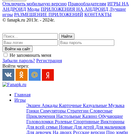
Отключить мобильную версию
Правообладателям
ИГРЫ НА
АНДРОИД
Моды
ПРИЛОЖЕНИЯ НА АНДРОИД
Лучшие
игры
РАЗМЕЩЕНИЕ ПРИЛОЖЕНИЙ
КОНТАКТЫ
© fanapk.ru 2013г. - 2024г.
Найти
Войти на сайт
Не запоминать меня
Забыли пароль?
Регистрация
Войти через:
Главная
Игры
Экшен
Аркады
Карточные
Казуальные
Музыка
Гонки
Симуляторы
Стратегии
Словесные
Приключения
Настольные
Казино
Обучающие
Головоломки
Ролевые
Спортивные
Викторины
Для всей семьи
Новые
Для детей
Для мальчиков
Для девочек
На двоих
Русские версии
Про зомби