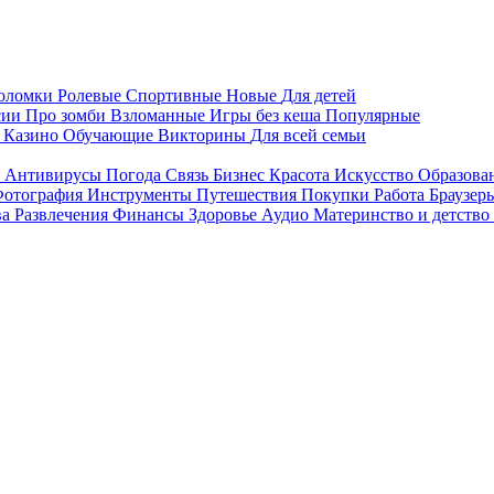
воломки
Ролевые
Спортивные
Новые
Для детей
сии
Про зомби
Взломанные
Игры без кеша
Популярные
я
Казино
Обучающие
Викторины
Для всей семьи
я
Антивирусы
Погода
Связь
Бизнес
Красота
Искусство
Образова
отография
Инструменты
Путешествия
Покупки
Работа
Браузер
ва
Развлечения
Финансы
Здоровье
Аудио
Материнство и детство