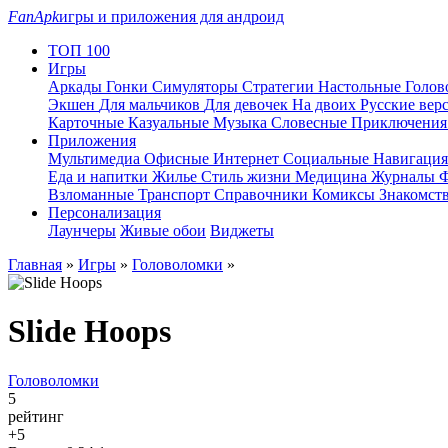
FanApk
игры и приложения для андроид
ТОП 100
Игры
Аркады
Гонки
Симуляторы
Стратегии
Настольные
Голо
Экшен
Для мальчиков
Для девочек
На двоих
Русские вер
Карточные
Казуальные
Музыка
Словесные
Приключени
Приложения
Мультимедиа
Офисные
Интернет
Социальные
Навигаци
Еда и напитки
Жилье
Стиль жизни
Медицина
Журналы
Ф
Взломанные
Транспорт
Справочники
Комиксы
Знакомст
Персонализация
Лаунчеры
Живые обои
Виджеты
Главная
»
Игры
»
Головоломки
»
Slide Hoops
Головоломки
5
рейтинг
+5