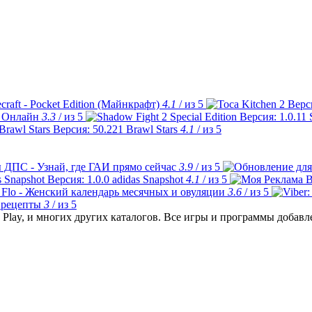
craft - Pocket Edition (Майнкрафт)
4.1
/ из 5
 Онлайн
3.3
/ из 5
Brawl Stars
4.1
/ из 5
 ДПС - Узнай, где ГАИ прямо сейчас
3.9
/ из 5
adidas Snapshot
4.1
/ из 5
Flo - Женский календарь месячных и овуляции
3.6
/ из 5
 рецепты
3
/ из 5
Play, и многих других каталогов. Все игры и программы добав