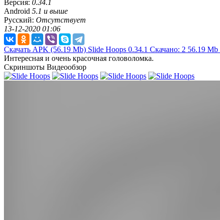
Версия:
0.34.1
Android
5.1 и выше
Русский:
Отсутствует
13-12-2020 01:06
Скачать APK
(56.19 Mb)
Slide Hoops 0.34.1
Скачано: 2
56.19 Mb
Интересная и очень красочная головоломка.
Скриншоты
Видеообзор