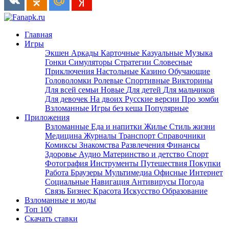
Главная
Игры
Экшен
Аркады
Карточные
Казуальные
Музыка
Гонки
Симуляторы
Стратегии
Словесные
Приключения
Настольные
Казино
Обучающие
Головоломки
Ролевые
Спортивные
Викторины
Для всей семьи
Новые
Для детей
Для мальчиков
Для девочек
На двоих
Русские версии
Про зомби
Взломанные
Игры без кеша
Популярные
Приложения
Взломанные
Еда и напитки
Жилье
Стиль жизни
Медицина
Журналы
Транспорт
Справочники
Комиксы
Знакомства
Развлечения
Финансы
Здоровье
Аудио
Материнство и детство
Спорт
Фотография
Инструменты
Путешествия
Покупки
Работа
Браузеры
Мультимедиа
Офисные
Интернет
Социальные
Навигация
Антивирусы
Погода
Связь
Бизнес
Красота
Искусство
Образование
Взломанные и моды
Топ 100
Скачать ставки