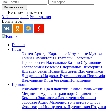
Войти на сайт
Не запоминать меня
Забыли пароль?
Регистрация
Войти через:
Главная
Игры
Экшен
Аркады
Карточные
Казуальные
Музыка
Гонки
Симуляторы
Стратегии
Словесные
Приключения
Настольные
Казино
Обучающие
Головоломки
Ролевые
Спортивные
Викторины
Для всей семьи
Новые
Для детей
Для мальчиков
Для девочек
На двоих
Русские версии
Про зомби
Взломанные
Игры без кеша
Популярные
Приложения
Взломанные
Еда и напитки
Жилье
Стиль жизни
Медицина
Журналы
Транспорт
Справочники
Комиксы
Знакомства
Развлечения
Финансы
Здоровье
Аудио
Материнство и детство
Спорт
Фотография
Инструменты
Путешествия
Покупки