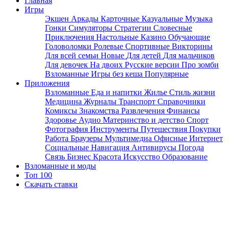
Главная
Игры
Экшен
Аркады
Карточные
Казуальные
Музыка
Гонки
Симуляторы
Стратегии
Словесные
Приключения
Настольные
Казино
Обучающие
Головоломки
Ролевые
Спортивные
Викторины
Для всей семьи
Новые
Для детей
Для мальчиков
Для девочек
На двоих
Русские версии
Про зомби
Взломанные
Игры без кеша
Популярные
Приложения
Взломанные
Еда и напитки
Жилье
Стиль жизни
Медицина
Журналы
Транспорт
Справочники
Комиксы
Знакомства
Развлечения
Финансы
Здоровье
Аудио
Материнство и детство
Спорт
Фотография
Инструменты
Путешествия
Покупки
Работа
Браузеры
Мультимедиа
Офисные
Интернет
Социальные
Навигация
Антивирусы
Погода
Связь
Бизнес
Красота
Искусство
Образование
Взломанные и моды
Топ 100
Скачать ставки