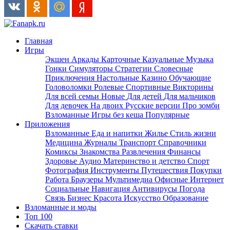
Главная
Игры
Экшен
Аркады
Карточные
Казуальные
Музыка
Гонки
Симуляторы
Стратегии
Словесные
Приключения
Настольные
Казино
Обучающие
Головоломки
Ролевые
Спортивные
Викторины
Для всей семьи
Новые
Для детей
Для мальчиков
Для девочек
На двоих
Русские версии
Про зомби
Взломанные
Игры без кеша
Популярные
Приложения
Взломанные
Еда и напитки
Жилье
Стиль жизни
Медицина
Журналы
Транспорт
Справочники
Комиксы
Знакомства
Развлечения
Финансы
Здоровье
Аудио
Материнство и детство
Спорт
Фотография
Инструменты
Путешествия
Покупки
Работа
Браузеры
Мультимедиа
Офисные
Интернет
Социальные
Навигация
Антивирусы
Погода
Связь
Бизнес
Красота
Искусство
Образование
Взломанные и моды
Топ 100
Скачать ставки