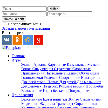
Найти
Войти на сайт
Не запоминать меня
Забыли пароль?
Регистрация
Войти через:
Главная
Игры
Экшен
Аркады
Карточные
Казуальные
Музыка
Гонки
Симуляторы
Стратегии
Словесные
Приключения
Настольные
Казино
Обучающие
Головоломки
Ролевые
Спортивные
Викторины
Для всей семьи
Новые
Для детей
Для мальчиков
Для девочек
На двоих
Русские версии
Про зомби
Взломанные
Игры без кеша
Популярные
Приложения
Взломанные
Еда и напитки
Жилье
Стиль жизни
Медицина
Журналы
Транспорт
Справочники
Комиксы
Знакомства
Развлечения
Финансы