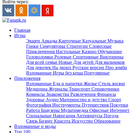
Войти через:
Главная
Игры
Экшен
Аркады
Карточные
Казуальные
Музыка
Гонки
Симуляторы
Стратегии
Словесные
Приключения
Настольные
Казино
Обучающие
Головоломки
Ролевые
Спортивные
Викторины
Для всей семьи
Новые
Для детей
Для мальчиков
Для девочек
На двоих
Русские версии
Про зомби
Взломанные
Игры без кеша
Популярные
Приложения
Взломанные
Еда и напитки
Жилье
Стиль жизни
Медицина
Журналы
Транспорт
Справочники
Комиксы
Знакомства
Развлечения
Финансы
Здоровье
Аудио
Материнство и детство
Спорт
Фотография
Инструменты
Путешествия
Покупки
Работа
Браузеры
Мультимедиа
Офисные
Интернет
Социальные
Навигация
Антивирусы
Погода
Связь
Бизнес
Красота
Искусство
Образование
Взломанные и моды
Топ 100