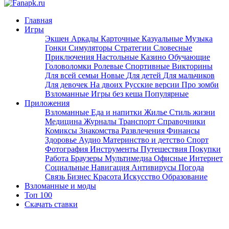
Главная
Игры
Экшен
Аркады
Карточные
Казуальные
Музыка
Гонки
Симуляторы
Стратегии
Словесные
Приключения
Настольные
Казино
Обучающие
Головоломки
Ролевые
Спортивные
Викторины
Для всей семьи
Новые
Для детей
Для мальчиков
Для девочек
На двоих
Русские версии
Про зомби
Взломанные
Игры без кеша
Популярные
Приложения
Взломанные
Еда и напитки
Жилье
Стиль жизни
Медицина
Журналы
Транспорт
Справочники
Комиксы
Знакомства
Развлечения
Финансы
Здоровье
Аудио
Материнство и детство
Спорт
Фотография
Инструменты
Путешествия
Покупки
Работа
Браузеры
Мультимедиа
Офисные
Интернет
Социальные
Навигация
Антивирусы
Погода
Связь
Бизнес
Красота
Искусство
Образование
Взломанные и моды
Топ 100
Скачать ставки