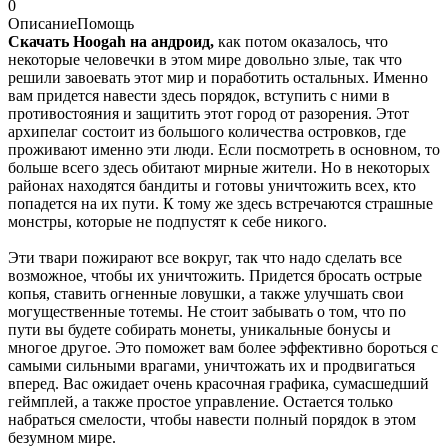
0
Описание
Помощь
Скачать Hoogah на андроид,
как потом оказалось, что
некоторые человечки в этом мире довольно злые, так что
решили завоевать этот мир и поработить остальных. Именно
вам придется навести здесь порядок, вступить с ними в
противостояния и защитить этот город от разорения. Этот
архипелаг состоит из большого количества островков, где
проживают именно эти люди. Если посмотреть в основном, то
больше всего здесь обитают мирные жители. Но в некоторых
районах находятся бандиты и готовы уничтожить всех, кто
попадется на их пути. К тому же здесь встречаются страшные
монстры, которые не подпустят к себе никого.
Эти твари пожирают все вокруг, так что надо сделать все
возможное, чтобы их уничтожить. Придется бросать острые
копья, ставить огненные ловушки, а также улучшать свои
могущественные тотемы. Не стоит забывать о том, что по
пути вы будете собирать монеты, уникальные бонусы и
многое другое. Это поможет вам более эффективно бороться с
самыми сильными врагами, уничтожать их и продвигаться
вперед. Вас ожидает очень красочная графика, сумасшедший
геймплей, а также простое управление. Остается только
набраться смелости, чтобы навести полный порядок в этом
безумном мире.