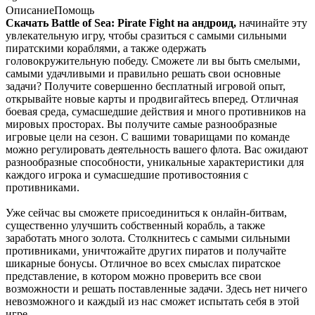
Описание
Помощь
Скачать Battle of Sea: Pirate Fight на андроид,
начинайте эту
увлекательную игру, чтобы сразиться с самыми сильными
пиратскими кораблями, а также одержать
головокружительную победу. Сможете ли вы быть смелыми,
самыми удачливыми и правильно решать свои основные
задачи? Получите совершенно бесплатный игровой опыт,
открывайте новые карты и продвигайтесь вперед. Отличная
боевая среда, сумасшедшие действия и много противников на
мировых просторах. Вы получите самые разнообразные
игровые цели на сезон. С вашими товарищами по команде
можно регулировать деятельность вашего флота. Вас ожидают
разнообразные способности, уникальные характеристики для
каждого игрока и сумасшедшие противостояния с
противниками.
Уже сейчас вы сможете присоединиться к онлайн-битвам,
существенно улучшить собственный корабль, а также
заработать много золота. Столкнитесь с самыми сильными
противниками, уничтожайте других пиратов и получайте
шикарные бонусы. Отличное во всех смыслах пиратское
представление, в котором можно проверить все свои
возможности и решать поставленные задачи. Здесь нет ничего
невозможного и каждый из нас сможет испытать себя в этой
игре.