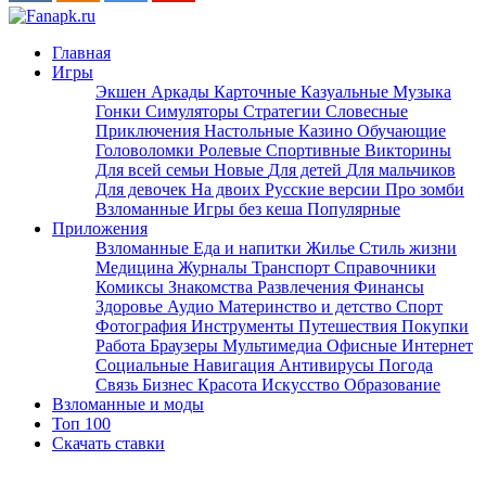
Главная
Игры
Экшен
Аркады
Карточные
Казуальные
Музыка
Гонки
Симуляторы
Стратегии
Словесные
Приключения
Настольные
Казино
Обучающие
Головоломки
Ролевые
Спортивные
Викторины
Для всей семьи
Новые
Для детей
Для мальчиков
Для девочек
На двоих
Русские версии
Про зомби
Взломанные
Игры без кеша
Популярные
Приложения
Взломанные
Еда и напитки
Жилье
Стиль жизни
Медицина
Журналы
Транспорт
Справочники
Комиксы
Знакомства
Развлечения
Финансы
Здоровье
Аудио
Материнство и детство
Спорт
Фотография
Инструменты
Путешествия
Покупки
Работа
Браузеры
Мультимедиа
Офисные
Интернет
Социальные
Навигация
Антивирусы
Погода
Связь
Бизнес
Красота
Искусство
Образование
Взломанные и моды
Топ 100
Скачать ставки