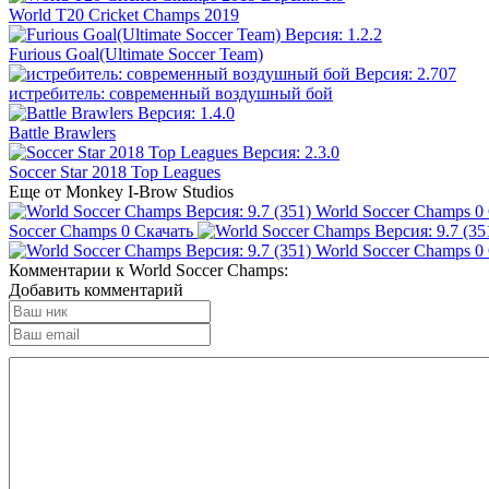
World T20 Cricket Champs 2019
Furious Goal(Ultimate Soccer Team)
истребитель: современный воздушный бой
Battle Brawlers
Soccer Star 2018 Top Leagues
Еще от Monkey I-Brow Studios
World Soccer Champs
0
Soccer Champs
0
Скачать
World Soccer Champs
0
Комментарии к World Soccer Champs:
Добавить комментарий