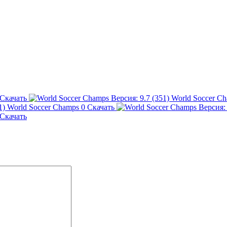
Скачать
World Soccer C
World Soccer Champs
0
Скачать
Скачать