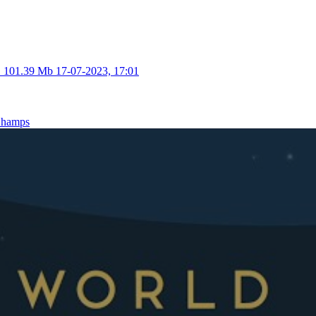
1
101.39 Mb
17-07-2023, 17:01