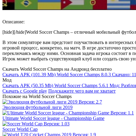
Описание:
[hide][/hide]World Soccer Champs – отличный мобильный футб
В этом симуляторе вам предстоит поучаствовать в интересных б
игровой процесс, конкретно, на матч. В игре достаточно прост
переключаясь между ними. Основная задача игрока состоит в п
Игрок может выбрать существующий клуб или создать свою уни
Скачать World Soccer Champs на Андроид бесплатно
Скачать APK
(101.39 Mb)
World Soccer Champs 8.0.3
Скачано: 1
Мод
Скачать APK
(50.35 Mb)
World Soccer Champs 5.6.1 Мод: Разб
Скачать с Google play
Подскажите чего вам не хватает
Похожие на World Soccer Champs
Эволюция футбольной лиги 2019
Ultimate World Soccer league - Championship Game
Soccer World Cap