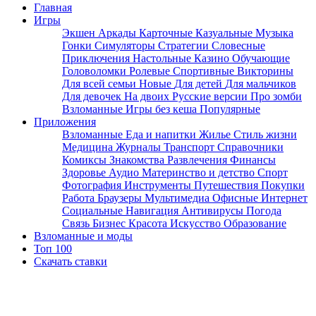
Главная
Игры
Экшен
Аркады
Карточные
Казуальные
Музыка
Гонки
Симуляторы
Стратегии
Словесные
Приключения
Настольные
Казино
Обучающие
Головоломки
Ролевые
Спортивные
Викторины
Для всей семьи
Новые
Для детей
Для мальчиков
Для девочек
На двоих
Русские версии
Про зомби
Взломанные
Игры без кеша
Популярные
Приложения
Взломанные
Еда и напитки
Жилье
Стиль жизни
Медицина
Журналы
Транспорт
Справочники
Комиксы
Знакомства
Развлечения
Финансы
Здоровье
Аудио
Материнство и детство
Спорт
Фотография
Инструменты
Путешествия
Покупки
Работа
Браузеры
Мультимедиа
Офисные
Интернет
Социальные
Навигация
Антивирусы
Погода
Связь
Бизнес
Красота
Искусство
Образование
Взломанные и моды
Топ 100
Скачать ставки