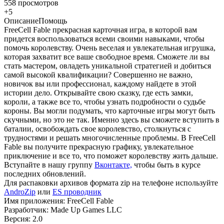
558 просмотров
+5
Описание
Помощь
FreeCell Fable прекрасная карточная игра, в которой вам
придется воспользоваться всеми своими навыками, чтобы
помочь королевству. Очень веселая и увлекательная игрушка,
которая захватит все ваше свободное время. Сможете ли вы
стать мастером, овладеть уникальной стратегией и добиться
самой высокой квалификации? Совершенно не важно,
новичок вы или профессионал, каждому найдете в этой
истории дело. Открывайте свою сказку, где есть замки,
короли, а также все то, чтобы узнать подробности о судьбе
короны. Вы могли подумать, что карточные игры могут быть
скучными, но это не так. Именно здесь вы сможете вступить в
баталии, освобождать свое королевство, столкнуться с
трудностями и решать многочисленные проблемы. В FreeCell
Fable вы получите прекрасную графику, увлекательное
приключение и все то, что поможет королевству жить дальше.
Вступайте в нашу группу
Вконтакте,
чтобы быть в курсе
последних обновлений.
Для распаковки архивов формата zip на телефоне используйте
AndroZip
или
ES проводник
Имя приложения: FreeCell Fable
Разработчик: Made Up Games LLC
Версия: 2.0