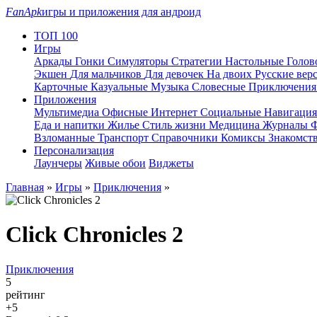
FanApk
игры и приложения для андроид
ТОП 100
Игры
Аркады
Гонки
Симуляторы
Стратегии
Настольные
Голо
Экшен
Для мальчиков
Для девочек
На двоих
Русские вер
Карточные
Казуальные
Музыка
Словесные
Приключени
Приложения
Мультимедиа
Офисные
Интернет
Социальные
Навигаци
Еда и напитки
Жилье
Стиль жизни
Медицина
Журналы
Ф
Взломанные
Транспорт
Справочники
Комиксы
Знакомст
Персонализация
Лаунчеры
Живые обои
Виджеты
Главная
»
Игры
»
Приключения
»
Click Chronicles 2
Приключения
5
рейтинг
+5