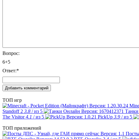
Вопрос:
6+5
Ответ:
*
ТОП игр
Mine
Standoff 2
3.8
/ из 5
Танки
The Visitor
4.1
/ из 5
PickUp
3.9
/ из 5
ТОП приложений
Посты