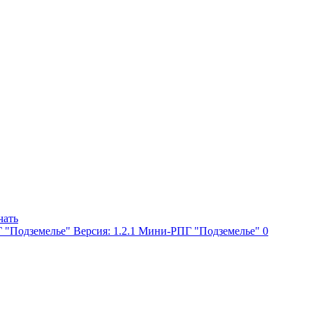
чать
Мини-РПГ "Подземелье"
0