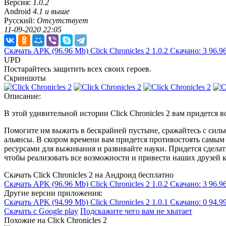
Версия:
1.0.2
Android
4.1 и выше
Русский:
Отсутствует
11-09-2020 22:05
Скачать APK
(96.96 Mb)
Click Chronicles 2 1.0.2
Скачано: 3
96.9
UPD
Постарайтесь защитить всех своих героев.
Скриншоты
Описание:
В этой удивительной истории Click Chronicles 2 вам придется
Помогите им выжить в бескрайней пустыне, сражайтесь с силь
альянсы. В скором времени вам придется противостоять самым
ресурсами для выживания и развивайте науки. Придется сделат
чтобы реализовать все возможности и привести наших друзей 
Скачать Click Chronicles 2 на Андроид бесплатно
Скачать APK
(96.96 Mb)
Click Chronicles 2 1.0.2
Скачано: 3
96.9
Другие версии приложения:
Скачать APK
(94.99 Mb)
Click Chronicles 2 1.0.1
Скачано: 0
94.9
Скачать с Google play
Подскажите чего вам не хватает
Похожие на Click Chronicles 2