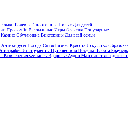
воломки
Ролевые
Спортивные
Новые
Для детей
сии
Про зомби
Взломанные
Игры без кеша
Популярные
я
Казино
Обучающие
Викторины
Для всей семьи
я
Антивирусы
Погода
Связь
Бизнес
Красота
Искусство
Образова
отография
Инструменты
Путешествия
Покупки
Работа
Браузер
ва
Развлечения
Финансы
Здоровье
Аудио
Материнство и детство