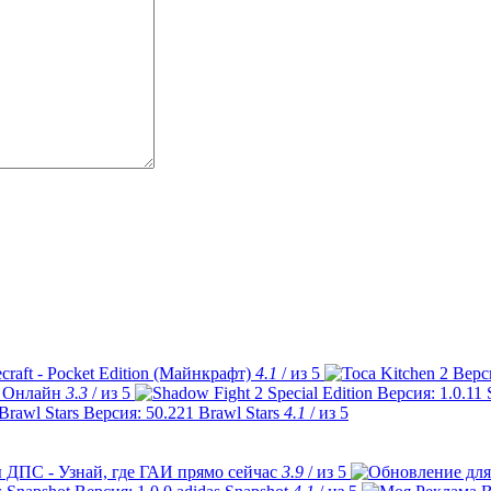
craft - Pocket Edition (Майнкрафт)
4.1
/ из 5
 Онлайн
3.3
/ из 5
Brawl Stars
4.1
/ из 5
 ДПС - Узнай, где ГАИ прямо сейчас
3.9
/ из 5