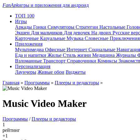
FanApk
игры и приложения для андроид
ТОП 100
Игры
Аркады
Гонки
Симуляторы
Стратегии
Настольные
Голо
Экшен
Для мальчиков
Для девочек
На двоих
Русские вер
Карточные
Казуальные
Музыка
Словесные
Приключени
Приложения
Мультимедиа
Офисные
Интернет
Социальные
Навигаци
Еда и напитки
Жилье
Стиль жизни
Медицина
Журналы
Ф
Взломанные
Транспорт
Справочники
Комиксы
Знакомст
Персонализация
Лаунчеры
Живые обои
Виджеты
Главная
»
Программы
»
Плееры и редакторы
»
Music Video Maker
Программы
/
Плееры и редакторы
1
рейтинг
+1