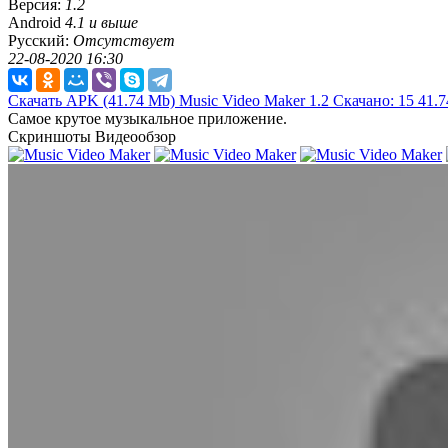
Версия:
1.2
Android
4.1 и выше
Русский:
Отсутствует
22-08-2020 16:30
Скачать APK
(41.74 Mb)
Music Video Maker 1.2
Скачано: 15
41.
Самое крутое музыкальное приложение.
Скриншоты
Видеообзор