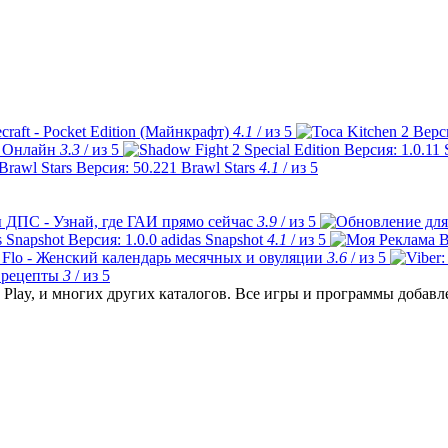
craft - Pocket Edition (Майнкрафт)
4.1
/ из 5
 Онлайн
3.3
/ из 5
Brawl Stars
4.1
/ из 5
 ДПС - Узнай, где ГАИ прямо сейчас
3.9
/ из 5
adidas Snapshot
4.1
/ из 5
Flo - Женский календарь месячных и овуляции
3.6
/ из 5
 рецепты
3
/ из 5
Play, и многих других каталогов. Все игры и программы добав