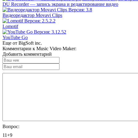
DU Recorder — запись экрана и редактирование видео
Видеоредактор Movavi Clips
Lomotif
YouTube Go
Еще от BigSoft inc.
Комментарии к Music Video Maker:
Добавить комментарий
Вопрос:
11+9