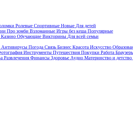
воломки
Ролевые
Спортивные
Новые
Для детей
сии
Про зомби
Взломанные
Игры без кеша
Популярные
я
Казино
Обучающие
Викторины
Для всей семьи
я
Антивирусы
Погода
Связь
Бизнес
Красота
Искусство
Образова
отография
Инструменты
Путешествия
Покупки
Работа
Браузер
ва
Развлечения
Финансы
Здоровье
Аудио
Материнство и детство