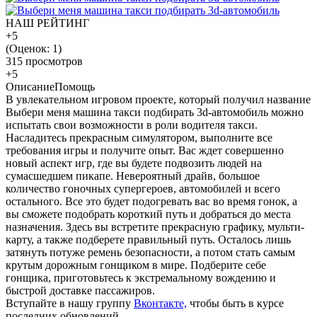
НАШ РЕЙТИНГ
+5
(Оценок:
1
)
315 просмотров
+5
Описание
Помощь
В увлекательном игровом проекте, который получил название
Выбери меня машина такси подбирать 3d-автомобиль можно
испытать свои возможности в роли водителя такси.
Насладитесь прекрасным симулятором, выполните все
требования игры и получите опыт. Вас ждет совершенно
новый аспект игр, где вы будете подвозить людей на
сумасшедшем пикапе. Невероятный драйв, большое
количество гоночных супергероев, автомобилей и всего
остального. Все это будет подогревать вас во время гонок, а
вы сможете подобрать короткий путь и добраться до места
назначения. Здесь вы встретите прекрасную графику, мульти-
карту, а также подберете правильный путь. Осталось лишь
затянуть потуже ремень безопасности, а потом стать самым
крутым дорожным гонщиком в мире. Подберите себе
гонщика, приготовьтесь к экстремальному вождению и
быстрой доставке пассажиров.
Вступайте в нашу группу
Вконтакте,
чтобы быть в курсе
последних обновлений.