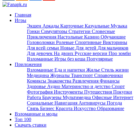
Главная
Игры
Экшен
Аркады
Карточные
Казуальные
Музыка
Гонки
Симуляторы
Стратегии
Словесные
Приключения
Настольные
Казино
Обучающие
Головоломки
Ролевые
Спортивные
Викторины
Для всей семьи
Новые
Для детей
Для мальчиков
Для девочек
На двоих
Русские версии
Про зомби
Взломанные
Игры без кеша
Популярные
Приложения
Взломанные
Еда и напитки
Жилье
Стиль жизни
Медицина
Журналы
Транспорт
Справочники
Комиксы
Знакомства
Развлечения
Финансы
Здоровье
Аудио
Материнство и детство
Спорт
Фотография
Инструменты
Путешествия
Покупки
Работа
Браузеры
Мультимедиа
Офисные
Интернет
Социальные
Навигация
Антивирусы
Погода
Связь
Бизнес
Красота
Искусство
Образование
Взломанные и моды
Топ 100
Скачать ставки