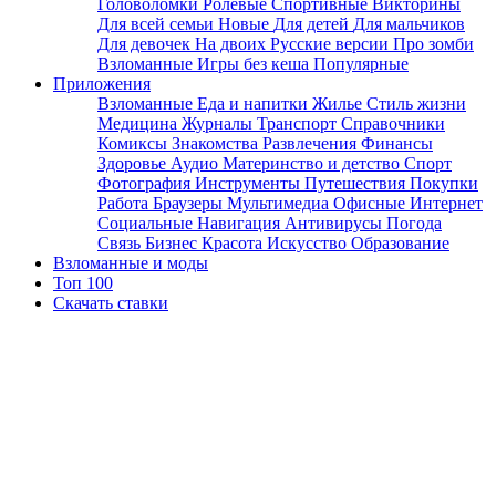
Головоломки
Ролевые
Спортивные
Викторины
Для всей семьи
Новые
Для детей
Для мальчиков
Для девочек
На двоих
Русские версии
Про зомби
Взломанные
Игры без кеша
Популярные
Приложения
Взломанные
Еда и напитки
Жилье
Стиль жизни
Медицина
Журналы
Транспорт
Справочники
Комиксы
Знакомства
Развлечения
Финансы
Здоровье
Аудио
Материнство и детство
Спорт
Фотография
Инструменты
Путешествия
Покупки
Работа
Браузеры
Мультимедиа
Офисные
Интернет
Социальные
Навигация
Антивирусы
Погода
Связь
Бизнес
Красота
Искусство
Образование
Взломанные и моды
Топ 100
Скачать ставки