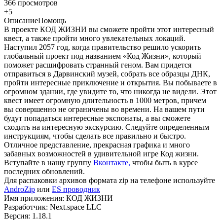
366 просмотров
+5
Описание
Помощь
В проекте КОД ЖИЗНИ вы сможете пройти этот интересный
квест, а также пройти много увлекательных локаций.
Наступил 2057 год, когда правительство решило ускорить
глобальный проект под названием «Код Жизни», который
поможет расшифровать странный геном. Вам придется
отправиться в Дарвинский музей, собрать все образцы ДНК,
пройти интересные приключение и открытия. Вы побываете в
огромном здании, где увидите то, что никогда не видели. Этот
квест имеет огромную длительность в 1000 метров, причем
вы совершенно не ограничены во времени. На вашем пути
будут попадаться интересные экспонаты, а вы сможете
сходить на интересную экскурсию. Следуйте определенным
инструкциям, чтобы сделать все правильно и быстро.
Отличное представление, прекрасная графика и много
забавных возможностей в удивительной игре Код жизни.
Вступайте в нашу группу
Вконтакте,
чтобы быть в курсе
последних обновлений.
Для распаковки архивов формата zip на телефоне используйте
AndroZip
или
ES проводник
Имя приложения: КОД ЖИЗНИ
Разработчик: Next.space LLC
Версия: 1.18.1