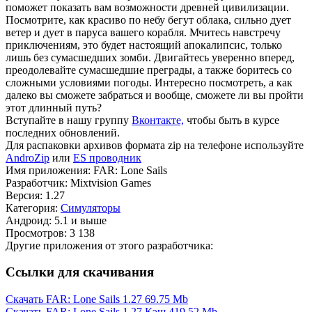
поможет показать вам возможности древней цивилизации.
Посмотрите, как красиво по небу бегут облака, сильно дует
ветер и дует в паруса вашего корабля. Мчитесь навстречу
приключениям, это будет настоящий апокалипсис, только
лишь без сумасшедших зомби. Двигайтесь уверенно вперед,
преодолевайте сумасшедшие преграды, а также боритесь со
сложными условиями погоды. Интересно посмотреть, а как
далеко вы сможете забраться и вообще, сможете ли вы пройти
этот длинный путь?
Вступайте в нашу группу
Вконтакте,
чтобы быть в курсе
последних обновлений.
Для распаковки архивов формата zip на телефоне используйте
AndroZip
или
ES проводник
Имя приложения: FAR: Lone Sails
Разработчик: Mixtvision Games
Версия: 1.27
Категория:
Симуляторы
Андроид: 5.1 и выше
Просмотров: 3 138
Другие приложения от этого разработчика:
Ссылки для скачивания
Скачать FAR: Lone Sails 1.27
69.75 Mb
Скачать FAR: Lone Sails 1.27 Кэш
419.52 Mb