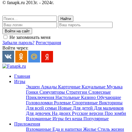
© fanapk.ru 2013г. - 2024г.
Найти
Войти на сайт
Не запоминать меня
Забыли пароль?
Регистрация
Войти через:
Главная
Игры
Экшен
Аркады
Карточные
Казуальные
Музыка
Гонки
Симуляторы
Стратегии
Словесные
Приключения
Настольные
Казино
Обучающие
Головоломки
Ролевые
Спортивные
Викторины
Для всей семьи
Новые
Для детей
Для мальчиков
Для девочек
На двоих
Русские версии
Про зомби
Взломанные
Игры без кеша
Популярные
Приложения
Взломанные
Еда и напитки
Жилье
Стиль жизни