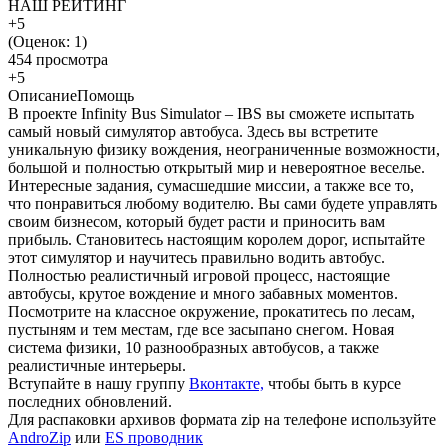
НАШ РЕЙТИНГ
+5
(Оценок:
1
)
454 просмотра
+5
Описание
Помощь
В проекте Infinity Bus Simulator – IBS вы сможете испытать
самый новый симулятор автобуса. Здесь вы встретите
уникальную физику вождения, неограниченные возможности,
большой и полностью открытый мир и невероятное веселье.
Интересные задания, сумасшедшие миссии, а также все то,
что понравиться любому водителю. Вы сами будете управлять
своим бизнесом, который будет расти и приносить вам
прибыль. Становитесь настоящим королем дорог, испытайте
этот симулятор и научитесь правильно водить автобус.
Полностью реалистичный игровой процесс, настоящие
автобусы, крутое вождение и много забавных моментов.
Посмотрите на классное окружение, прокатитесь по лесам,
пустыням и тем местам, где все засыпано снегом. Новая
система физики, 10 разнообразных автобусов, а также
реалистичные интерьеры.
Вступайте в нашу группу
Вконтакте,
чтобы быть в курсе
последних обновлений.
Для распаковки архивов формата zip на телефоне используйте
AndroZip
или
ES проводник