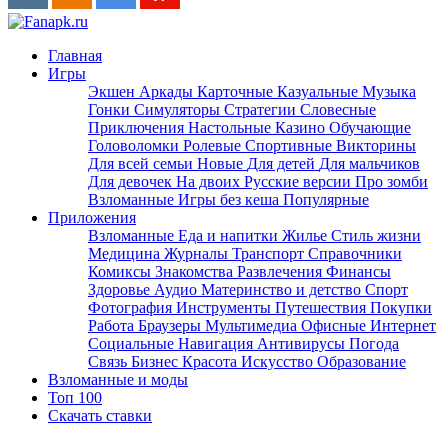
Главная
Игры
Экшен
Аркады
Карточные
Казуальные
Музыка
Гонки
Симуляторы
Стратегии
Словесные
Приключения
Настольные
Казино
Обучающие
Головоломки
Ролевые
Спортивные
Викторины
Для всей семьи
Новые
Для детей
Для мальчиков
Для девочек
На двоих
Русские версии
Про зомби
Взломанные
Игры без кеша
Популярные
Приложения
Взломанные
Еда и напитки
Жилье
Стиль жизни
Медицина
Журналы
Транспорт
Справочники
Комиксы
Знакомства
Развлечения
Финансы
Здоровье
Аудио
Материнство и детство
Спорт
Фотография
Инструменты
Путешествия
Покупки
Работа
Браузеры
Мультимедиа
Офисные
Интернет
Социальные
Навигация
Антивирусы
Погода
Связь
Бизнес
Красота
Искусство
Образование
Взломанные и моды
Топ 100
Скачать ставки