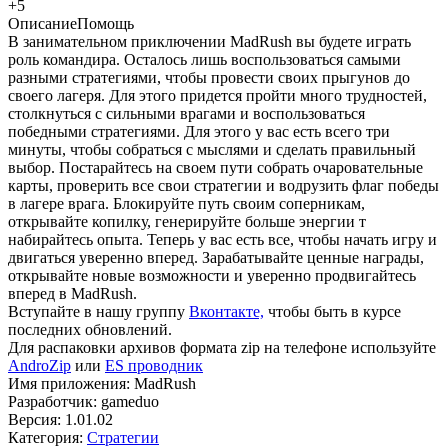
+5
Описание
Помощь
В занимательном приключении MadRush вы будете играть
роль командира. Осталось лишь воспользоваться самыми
разными стратегиями, чтобы провести своих прыгунов до
своего лагеря. Для этого придется пройти много трудностей,
столкнуться с сильными врагами и воспользоваться
победными стратегиями. Для этого у вас есть всего три
минуты, чтобы собраться с мыслями и сделать правильный
выбор. Постарайтесь на своем пути собрать очаровательные
карты, проверить все свои стратегии и водрузить флаг победы
в лагере врага. Блокируйте путь своим соперникам,
открывайте копилку, генерируйте больше энергии т
набирайтесь опыта. Теперь у вас есть все, чтобы начать игру и
двигаться уверенно вперед. Зарабатывайте ценные награды,
открывайте новые возможности и уверенно продвигайтесь
вперед в MadRush.
Вступайте в нашу группу
Вконтакте,
чтобы быть в курсе
последних обновлений.
Для распаковки архивов формата zip на телефоне используйте
AndroZip
или
ES проводник
Имя приложения: MadRush
Разработчик: gameduo
Версия: 1.01.02
Категория:
Стратегии