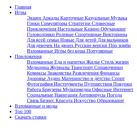
Главная
Игры
Экшен
Аркады
Карточные
Казуальные
Музыка
Гонки
Симуляторы
Стратегии
Словесные
Приключения
Настольные
Казино
Обучающие
Головоломки
Ролевые
Спортивные
Викторины
Для всей семьи
Новые
Для детей
Для мальчиков
Для девочек
На двоих
Русские версии
Про зомби
Взломанные
Игры без кеша
Популярные
Приложения
Взломанные
Еда и напитки
Жилье
Стиль жизни
Медицина
Журналы
Транспорт
Справочники
Комиксы
Знакомства
Развлечения
Финансы
Здоровье
Аудио
Материнство и детство
Спорт
Фотография
Инструменты
Путешествия
Покупки
Работа
Браузеры
Мультимедиа
Офисные
Интернет
Социальные
Навигация
Антивирусы
Погода
Связь
Бизнес
Красота
Искусство
Образование
Взломанные и моды
Топ 100
Скачать ставки