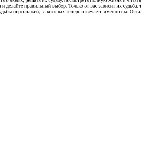
дить о людях, решать их судьбу, посмотреть полную жизнь и чит
 делайте правильный выбор. Только от вас зависит их судьба, т
судьбы персонажей, за которых теперь отвечаете именно вы. Ост