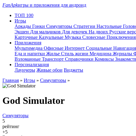
FanApk
игры и приложения для андроид
ТОП 100
Игры
Аркады
Гонки
Симуляторы
Стратегии
Настольные
Голо
Экшен
Для мальчиков
Для девочек
На двоих
Русские вер
Карточные
Казуальные
Музыка
Словесные
Приключени
Приложения
Мультимедиа
Офисные
Интернет
Социальные
Навигаци
Еда и напитки
Жилье
Стиль жизни
Медицина
Журналы
Ф
Взломанные
Транспорт
Справочники
Комиксы
Знакомст
Персонализация
Лаунчеры
Живые обои
Виджеты
Главная
»
Игры
»
Симуляторы
»
God Simulator
Симуляторы
5
рейтинг
+5