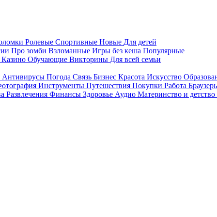
воломки
Ролевые
Спортивные
Новые
Для детей
сии
Про зомби
Взломанные
Игры без кеша
Популярные
я
Казино
Обучающие
Викторины
Для всей семьи
я
Антивирусы
Погода
Связь
Бизнес
Красота
Искусство
Образова
отография
Инструменты
Путешествия
Покупки
Работа
Браузер
ва
Развлечения
Финансы
Здоровье
Аудио
Материнство и детство