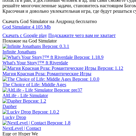
попасть в рай, а достойный человек в ад. Вы сами сможете су
решайте многочисленные задачи, становитесь настоящим Богом и
Красочная и довольно увлекательная игра, где будут решаться 
Скачать God Simulator на Андроид бесплатно
God Simulator 4
105 Mb
Скачать с Google play
Подскажите чего вам не хватает
Похожие на God Simulator
Infinite Jonathans
What's Your Story?™ ft Riverdale
Магия Красная Роза: Романтические Игры
The Choice of Life: Middle Ages
AltLife - Life Simulator
Dapher
Lucky Drop
NextLevel | Contact
Еще от Hyper We