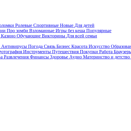
воломки
Ролевые
Спортивные
Новые
Для детей
сии
Про зомби
Взломанные
Игры без кеша
Популярные
я
Казино
Обучающие
Викторины
Для всей семьи
я
Антивирусы
Погода
Связь
Бизнес
Красота
Искусство
Образова
отография
Инструменты
Путешествия
Покупки
Работа
Браузер
ва
Развлечения
Финансы
Здоровье
Аудио
Материнство и детство