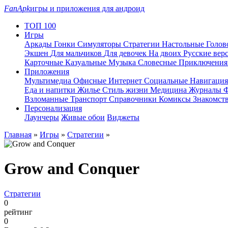
FanApk
игры и приложения для андроид
ТОП 100
Игры
Аркады
Гонки
Симуляторы
Стратегии
Настольные
Голо
Экшен
Для мальчиков
Для девочек
На двоих
Русские вер
Карточные
Казуальные
Музыка
Словесные
Приключени
Приложения
Мультимедиа
Офисные
Интернет
Социальные
Навигаци
Еда и напитки
Жилье
Стиль жизни
Медицина
Журналы
Ф
Взломанные
Транспорт
Справочники
Комиксы
Знакомст
Персонализация
Лаунчеры
Живые обои
Виджеты
Главная
»
Игры
»
Стратегии
»
Grow and Conquer
Стратегии
0
рейтинг
0