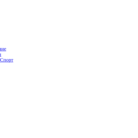
ние
ы
Спорт