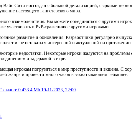
род Вайс Сити воссоздан с большой детализацией, с яркими не
ущение настоящего гангстерского мира.
ьного взаимодействия. Вы можете объединяться с другими игрок
кже участвовать в PvP-сражениях с другими игроками.
стоянное развитие и обновления. Разработчики регулярно выпус
воляет игре оставаться интересной и актуальной на протяжении
ь некоторые недостатки. Некоторые игроки жалуются на проблем
соединением и задержкой в игре.
лагающая игрокам погрузиться в мир преступности и экшена. С 
лей жанра и провести много часов в захватывающем геймплее.
Скачано: 0
433.4 Mb
19-11-2023, 22:00