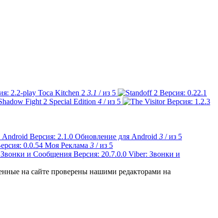
Toca Kitchen 2
3.1
/ из 5
Shadow Fight 2 Special Edition
4
/ из 5
Обновление для Android
3
/ из 5
Моя Реклама
3
/ из 5
Viber: Звонки и
ленные на сайте проверены нашими редакторами на