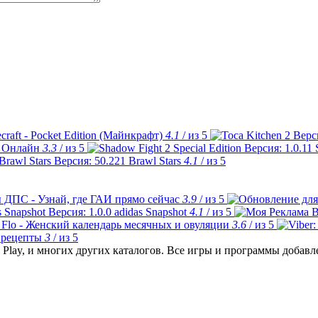
craft - Pocket Edition (Майнкрафт)
4.1
/ из 5
 Онлайн
3.3
/ из 5
Brawl Stars
4.1
/ из 5
 ДПС - Узнай, где ГАИ прямо сейчас
3.9
/ из 5
adidas Snapshot
4.1
/ из 5
Flo - Женский календарь месячных и овуляции
3.6
/ из 5
 рецепты
3
/ из 5
Play, и многих других каталогов. Все игры и программы добав