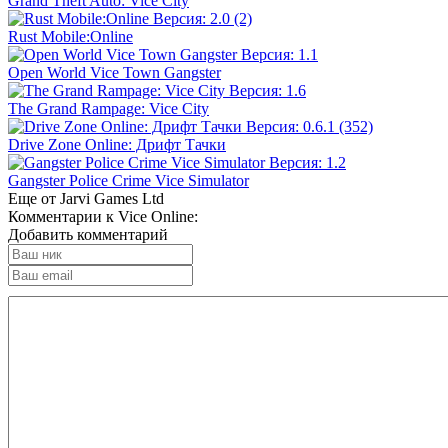
Grand Theft Auto: Vice City
Rust Mobile:Online
Open World Vice Town Gangster
The Grand Rampage: Vice City
Drive Zone Online: Дрифт Тачки
Gangster Police Crime Vice Simulator
Еще от Jarvi Games Ltd
Комментарии к Vice Online:
Добавить комментарий