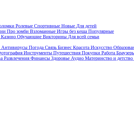
воломки
Ролевые
Спортивные
Новые
Для детей
сии
Про зомби
Взломанные
Игры без кеша
Популярные
я
Казино
Обучающие
Викторины
Для всей семьи
я
Антивирусы
Погода
Связь
Бизнес
Красота
Искусство
Образова
отография
Инструменты
Путешествия
Покупки
Работа
Браузер
ва
Развлечения
Финансы
Здоровье
Аудио
Материнство и детство