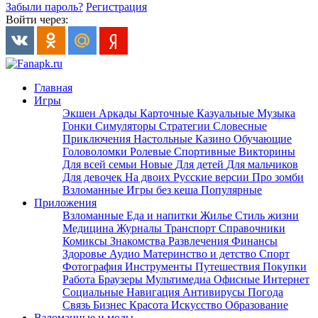
Забыли пароль?
Регистрация
Войти через:
Главная
Игры
Экшен
Аркады
Карточные
Казуальные
Музыка
Гонки
Симуляторы
Стратегии
Словесные
Приключения
Настольные
Казино
Обучающие
Головоломки
Ролевые
Спортивные
Викторины
Для всей семьи
Новые
Для детей
Для мальчиков
Для девочек
На двоих
Русские версии
Про зомби
Взломанные
Игры без кеша
Популярные
Приложения
Взломанные
Еда и напитки
Жилье
Стиль жизни
Медицина
Журналы
Транспорт
Справочники
Комиксы
Знакомства
Развлечения
Финансы
Здоровье
Аудио
Материнство и детство
Спорт
Фотография
Инструменты
Путешествия
Покупки
Работа
Браузеры
Мультимедиа
Офисные
Интернет
Социальные
Навигация
Антивирусы
Погода
Связь
Бизнес
Красота
Искусство
Образование
Взломанные и моды