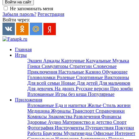
Войти на сайт
Не запоминать меня
Забыли пароль?
Регистрация
Войти через:
Главная
Игры
Экшен
Аркады
Карточные
Казуальные
Музыка
Гонки
Симуляторы
Стратегии
Словесные
Приключения
Настольные
Казино
Обучающие
Головоломки
Ролевые
Спортивные
Викторины
Для всей семьи
Новые
Для детей
Для мальчиков
Для девочек
На двоих
Русские версии
Про зомби
Взломанные
Игры без кеша
Популярные
Приложения
Взломанные
Еда и напитки
Жилье
Стиль жизни
Медицина
Журналы
Транспорт
Справочники
Комиксы
Знакомства
Развлечения
Финансы
Здоровье
Аудио
Материнство и детство
Спорт
Фотография
Инструменты
Путешествия
Покупки
Работа
Браузеры
Мультимедиа
Офисные
Интернет
Социальные
Навигация
Антивирусы
Погода