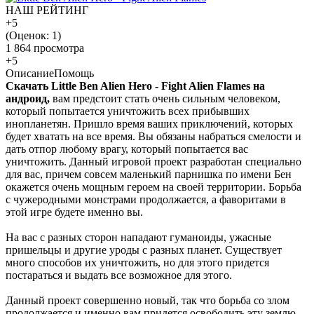
НАШ РЕЙТИНГ
+5
(Оценок:
1
)
1 864 просмотра
+5
Описание
Помощь
Скачать Little Ben Alien Hero - Fight Alien Flames на
андроид,
вам предстоит стать очень сильным человеком,
который попытается уничтожить всех прибывших
инопланетян. Пришло время ваших приключений, которых
будет хватать на все время. Вы обязаны набраться смелости и
дать отпор любому врагу, который попытается вас
уничтожить. Данный игровой проект разработан специально
для вас, причем совсем маленький парнишка по имени Бен
окажется очень мощным героем на своей территории. Борьба
с чужеродными монстрами продолжается, а фаворитами в
этой игре будете именно вы.
На вас с разных сторон нападают гуманоиды, ужасные
пришельцы и другие уроды с разных планет. Существует
много способов их уничтожить, но для этого придется
постараться и выдать все возможное для этого.
Данный проект совершенно новый, так что борьба со злом
продолжается и именно вам придется освободить эту землю