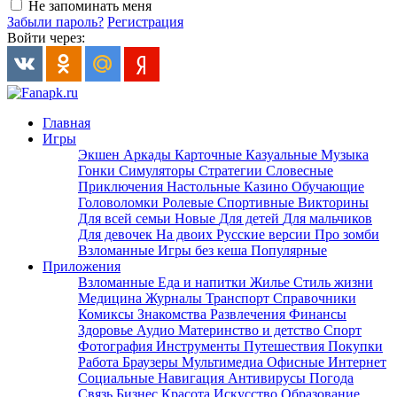
Не запоминать меня
Забыли пароль?
Регистрация
Войти через:
Главная
Игры
Экшен
Аркады
Карточные
Казуальные
Музыка
Гонки
Симуляторы
Стратегии
Словесные
Приключения
Настольные
Казино
Обучающие
Головоломки
Ролевые
Спортивные
Викторины
Для всей семьи
Новые
Для детей
Для мальчиков
Для девочек
На двоих
Русские версии
Про зомби
Взломанные
Игры без кеша
Популярные
Приложения
Взломанные
Еда и напитки
Жилье
Стиль жизни
Медицина
Журналы
Транспорт
Справочники
Комиксы
Знакомства
Развлечения
Финансы
Здоровье
Аудио
Материнство и детство
Спорт
Фотография
Инструменты
Путешествия
Покупки
Работа
Браузеры
Мультимедиа
Офисные
Интернет
Социальные
Навигация
Антивирусы
Погода
Связь
Бизнес
Красота
Искусство
Образование