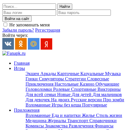
Найти
Войти на сайт
Не запоминать меня
Забыли пароль?
Регистрация
Войти через:
Главная
Игры
Экшен
Аркады
Карточные
Казуальные
Музыка
Гонки
Симуляторы
Стратегии
Словесные
Приключения
Настольные
Казино
Обучающие
Головоломки
Ролевые
Спортивные
Викторины
Для всей семьи
Новые
Для детей
Для мальчиков
Для девочек
На двоих
Русские версии
Про зомби
Взломанные
Игры без кеша
Популярные
Приложения
Взломанные
Еда и напитки
Жилье
Стиль жизни
Медицина
Журналы
Транспорт
Справочники
Комиксы
Знакомства
Развлечения
Финансы