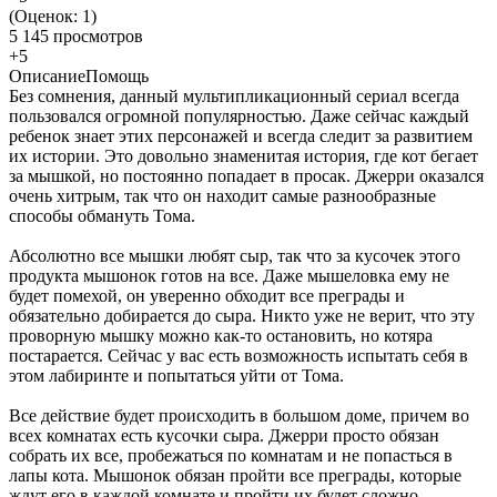
(Оценок:
1
)
5 145 просмотров
+5
Описание
Помощь
Без сомнения, данный мультипликационный сериал всегда
пользовался огромной популярностью. Даже сейчас каждый
ребенок знает этих персонажей и всегда следит за развитием
их истории. Это довольно знаменитая история, где кот бегает
за мышкой, но постоянно попадает в просак. Джерри оказался
очень хитрым, так что он находит самые разнообразные
способы обмануть Тома.
Абсолютно все мышки любят сыр, так что за кусочек этого
продукта мышонок готов на все. Даже мышеловка ему не
будет помехой, он уверенно обходит все преграды и
обязательно добирается до сыра. Никто уже не верит, что эту
проворную мышку можно как-то остановить, но котяра
постарается. Сейчас у вас есть возможность испытать себя в
этом лабиринте и попытаться уйти от Тома.
Все действие будет происходить в большом доме, причем во
всех комнатах есть кусочки сыра. Джерри просто обязан
собрать их все, пробежаться по комнатам и не попасться в
лапы кота. Мышонок обязан пройти все преграды, которые
ждут его в каждой комнате и пройти их будет сложно.