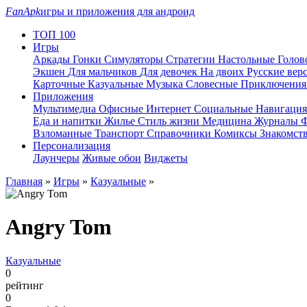
FanApk
игры и приложения для андроид
ТОП 100
Игры
Аркады
Гонки
Симуляторы
Стратегии
Настольные
Голо
Экшен
Для мальчиков
Для девочек
На двоих
Русские вер
Карточные
Казуальные
Музыка
Словесные
Приключени
Приложения
Мультимедиа
Офисные
Интернет
Социальные
Навигаци
Еда и напитки
Жилье
Стиль жизни
Медицина
Журналы
Ф
Взломанные
Транспорт
Справочники
Комиксы
Знакомст
Персонализация
Лаунчеры
Живые обои
Виджеты
Главная
»
Игры
»
Казуальные
»
Angry Tom
Казуальные
0
рейтинг
0