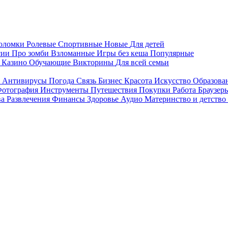
воломки
Ролевые
Спортивные
Новые
Для детей
сии
Про зомби
Взломанные
Игры без кеша
Популярные
я
Казино
Обучающие
Викторины
Для всей семьи
я
Антивирусы
Погода
Связь
Бизнес
Красота
Искусство
Образова
отография
Инструменты
Путешествия
Покупки
Работа
Браузер
ва
Развлечения
Финансы
Здоровье
Аудио
Материнство и детство