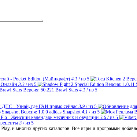
craft - Pocket Edition (Майнкрафт)
4.1
/ из 5
 Онлайн
3.3
/ из 5
Brawl Stars
4.1
/ из 5
 ДПС - Узнай, где ГАИ прямо сейчас
3.9
/ из 5
adidas Snapshot
4.1
/ из 5
Flo - Женский календарь месячных и овуляции
3.6
/ из 5
 рецепты
3
/ из 5
Play, и многих других каталогов. Все игры и программы добав