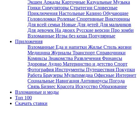
Экшен
Аркады
Карточные
Казуальные
Музыка
Гонки
Симуляторы
Стратегии
Словесные
Приключения
Настольные
Казино
Обучающие
Головоломки
Ролевые
Спортивные
Викторины
Для всей семьи
Новые
Для детей
Для мальчиков
Для девочек
На двоих
Русские версии
Про зомби
Взломанные
Игры без кеша
Популярные
Приложения
Взломанные
Еда и напитки
Жилье
Стиль жизни
Медицина
Журналы
Транспорт
Справочники
Комиксы
Знакомства
Развлечения
Финансы
Здоровье
Аудио
Материнство и детство
Спорт
Фотография
Инструменты
Путешествия
Покупки
Работа
Браузеры
Мультимедиа
Офисные
Интернет
Социальные
Навигация
Антивирусы
Погода
Связь
Бизнес
Красота
Искусство
Образование
Взломанные и моды
Топ 100
Скачать ставки