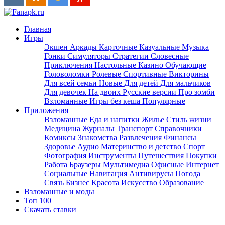
Главная
Игры
Экшен
Аркады
Карточные
Казуальные
Музыка
Гонки
Симуляторы
Стратегии
Словесные
Приключения
Настольные
Казино
Обучающие
Головоломки
Ролевые
Спортивные
Викторины
Для всей семьи
Новые
Для детей
Для мальчиков
Для девочек
На двоих
Русские версии
Про зомби
Взломанные
Игры без кеша
Популярные
Приложения
Взломанные
Еда и напитки
Жилье
Стиль жизни
Медицина
Журналы
Транспорт
Справочники
Комиксы
Знакомства
Развлечения
Финансы
Здоровье
Аудио
Материнство и детство
Спорт
Фотография
Инструменты
Путешествия
Покупки
Работа
Браузеры
Мультимедиа
Офисные
Интернет
Социальные
Навигация
Антивирусы
Погода
Связь
Бизнес
Красота
Искусство
Образование
Взломанные и моды
Топ 100
Скачать ставки